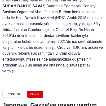
arasındaki çatışmalar ramazan ayında da sürüyor.
SUDAN’DAKİ İÇ SAVAŞ
Sudan’da Egemenlik Konseyi
Başkanı Orgeneral Abdulfettah el-Burhan komutasındaki
ordu ile Hızlı Destek Kuvvetleri (HDK), Aralık 2018’deki halk
ayaklanması sonrasında yönetimi ele geçirip, yaklaşık 30 yıl
iktidarda kalan Cumhurbaşkanı Ömer el-Beşir’in Nisan
2019’da devrilmesinin ardından sivillerin katılımıyla
oluşturulan hükümette yer almış, 2021’de ise sivil hükümete
karşı birlikte darbe düzenlemişti. Ordu ve HDK’nin, askeri ve
güvenlik reformu kapsamında HDK’nin orduya
entegrasyonu meselesinde anlaşmazlığa düşmesinin
ardından 2023’ün nisan ayı ortasında iç savaş patlak
vermişti.
HABERLER
DÜNYA
Japonya, Gazze’ye insani yardım