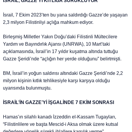
İSRAİL, GAZZE’Yİ KITLIĞA SÜRÜKLÜYOR
İsrail, 7 Ekim 2023’ten bu yana saldırdığı Gazze’de yaşayan
2,3 milyon Filistinliyi açlığa mahkum ediyor.
Birleşmiş Milletler Yakın Doğu’daki Filistinli Mültecilere
Yardım ve Bayındırlık Ajansı (UNRWA), 10 Mart’taki
açıklamasında, İsrail’in 17 yıldır kuşatma altında tuttuğu
Gazze Şeridi’nde “açlığın her yerde olduğunu” belirtmişti.
BM, İsrail’in yoğun saldırısı altındaki Gazze Şeridi’nde 2,2
milyon kişinin kıtlık tehlikesiyle karşı karşıya olduğu
uyarısında bulunmuştu.
İSRAİL’İN GAZZE’Yİ İŞGALİNDE 7 EKİM SONRASI
Hamas’ın silahlı kanadı İzzeddin el-Kassam Tugayları,
“Filistinlilere ve başta Mescid-i Aksa olmak üzere kutsal
değerlere yönelik sürekli ihlallere karşılık verme”