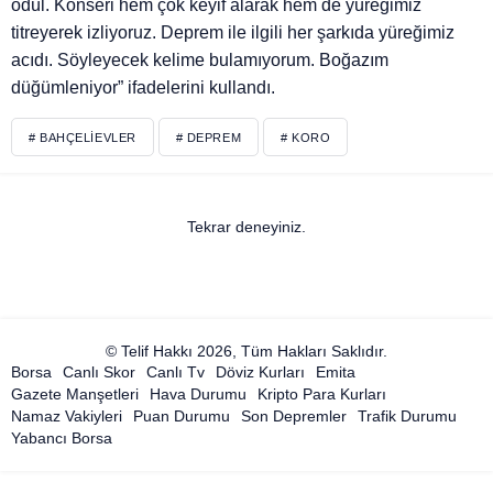
ödül. Konseri hem çok keyif alarak hem de yüreğimiz
titreyerek izliyoruz. Deprem ile ilgili her şarkıda yüreğimiz
acıdı. Söyleyecek kelime bulamıyorum. Boğazım
düğümleniyor” ifadelerini kullandı.
# BAHÇELIEVLER
# DEPREM
# KORO
Tekrar deneyiniz.
© Telif Hakkı 2026, Tüm Hakları Saklıdır.
Borsa
Canlı Skor
Canlı Tv
Döviz Kurları
Emita
Gazete Manşetleri
Hava Durumu
Kripto Para Kurları
Namaz Vakiyleri
Puan Durumu
Son Depremler
Trafik Durumu
Yabancı Borsa