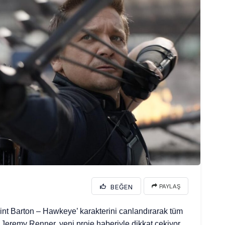
BEĞEN
PAYLAŞ
nt Barton – Hawkeye’ karakterini canlandırarak tüm
eremy Renner, yeni proje haberiyle dikkat çekiyor.