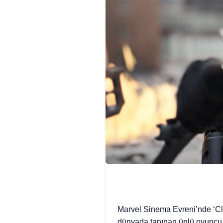
Marvel Sinema Evreni’nde ‘Cli
dünyada tanınan ünlü oyuncu J