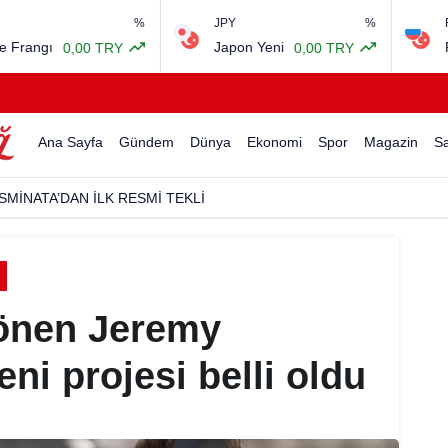
%
JPY
%
RUB
Japon Yeni
Rus Rublesi
,00 TRY
0,00 TRY
Ana Sayfa
Gündem
Dünya
Ekonomi
Spor
Magazin
Sa
SMİNATA’DAN İLK RESMİ TEKLİ
önen Jeremy
ni projesi belli oldu