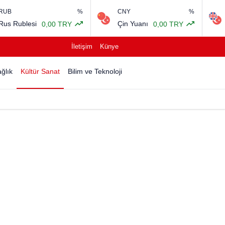
%
CNY
%
GBP
Çin Yuanı
İngiliz Sterl
0,00 TRY
0,00 TRY
İletişim
Künye
ğlık
Kültür Sanat
Bilim ve Teknoloji