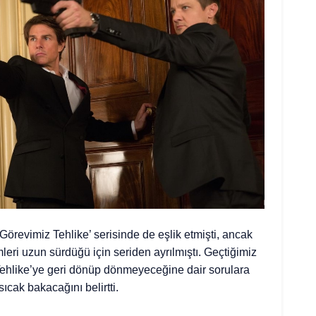
örevimiz Tehlike’ serisinde de eşlik etmişti, ancak
mleri uzun sürdüğü için seriden ayrılmıştı. Geçtiğimiz
ehlike’ye geri dönüp dönmeyeceğine dair sorulara
 sıcak bakacağını belirtti.