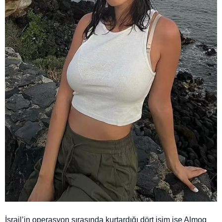
İsrail’in operasyon sırasında kurtardığı dört isim ise Almog