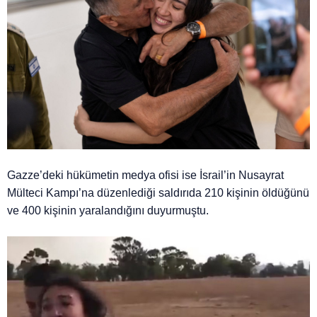
Gazze’deki hükümetin medya ofisi ise İsrail’in Nusayrat
Mülteci Kampı’na düzenlediği saldırıda 210 kişinin öldüğünü
ve 400 kişinin yaralandığını duyurmuştu.