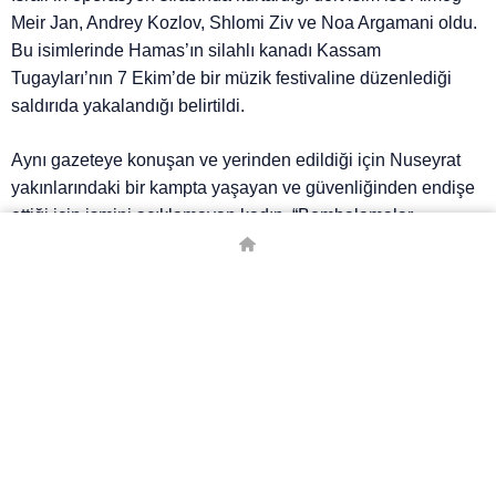
Meir Jan, Andrey Kozlov, Shlomi Ziv ve Noa Argamani oldu.
Bu isimlerinde Hamas’ın silahlı kanadı Kassam
Tugayları’nın 7 Ekim’de bir müzik festivaline düzenlediği
saldırıda yakalandığı belirtildi.
Aynı gazeteye konuşan ve yerinden edildiği için Nuseyrat
yakınlarındaki bir kampta yaşayan ve güvenliğinden endişe
ettiği için ismini açıklamayan kadın, “Bombalamalar
sebebiyle yüz kat daha çok korkuyoruz. Allah’a bizi
kurtarması için dua ediyorum. Bu insanlar istediklerini elde
etmek için bütün dünyayı yakmaya hazırlar” dedi.