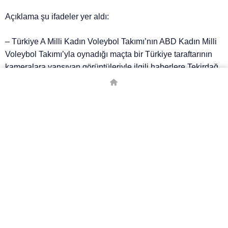
Açıklama şu ifadeler yer aldı:
– Türkiye A Milli Kadın Voleybol Takımı’nın ABD Kadın Milli
Voleybol Takımı’yla oynadığı maçta bir Türkiye taraftarının
kameralara yansıyan görüntüleriyle ilgili haberlere Tekirdağ
2. Sulh Ceza Hakimliği’nin 5 Haziran tarihli kararıyla erişim
engeli getirildi.
TRT ‘RAHATSIZ EDİCİ’ DEMİŞTİ
TRT Spor, görüntünün ekrana gelmesiyle ilgili yaptığı
açıklamada ”rahatsız edici” diyerek tepki çekmişti. TRT, bu
konuda açıklama yayınlamıştı.
Açıklamada bunun ‘istenmeyen’ bir görüntü olduğu
savunulurken, sorumluluk da ABD’li yayın kuruluşuna
yüklenmişti. TRT’nin açıklaması şöyleydi: