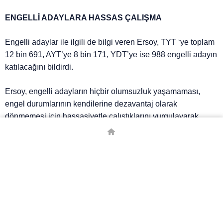
ENGELLİ ADAYLARA HASSAS ÇALIŞMA
Engelli adaylar ile ilgili de bilgi veren Ersoy, TYT ‘ye toplam
12 bin 691, AYT’ye 8 bin 171, YDT’ye ise 988 engelli adayın
katılacağını bildirdi.
Ersoy, engelli adayların hiçbir olumsuzluk yaşamaması,
engel durumlarının kendilerine dezavantaj olarak
dönmemesi için hassasiyetle çalıştıklarını vurgulayarak,
“Emeklerinin, gayretlerinin karşılığını alabilecekleri ortamı
sağlamak temel arzumuzdur.” değerlendirmesini yaptı.
# ADAY
# ADAY SAYISI
# SINAV
# YAŞ
# YKS