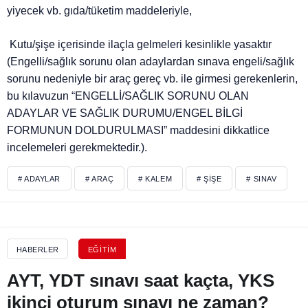
yiyecek vb. gıda/tüketim maddeleriyle,
Kutu/şişe içerisinde ilaçla gelmeleri kesinlikle yasaktır
(Engelli/sağlık sorunu olan adaylardan sınava engeli/sağlık
sorunu nedeniyle bir araç gereç vb. ile girmesi gerekenlerin,
bu kılavuzun “ENGELLİ/SAĞLIK SORUNU OLAN
ADAYLAR VE SAĞLIK DURUMU/ENGEL BİLGİ
FORMUNUN DOLDURULMASI” maddesini dikkatlice
incelemeleri gerekmektedir.).
# ADAYLAR
# ARAÇ
# KALEM
# ŞIŞE
# SINAV
HABERLER
EĞITIM
AYT, YDT sınavı saat kaçta, YKS
ikinci oturum sınavı ne zaman?