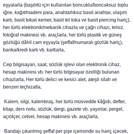
eşyalarla (başörtü için kullanılan boncuklu/boncuksuz toplu
iğne, kağıt/madeni para, anahtarlıksız basit anahtar, ulaşım
kartı, basit tokalı kemer, basit tel toka ve basit piercing hariç),
her türlü elektronik/mekanik cihazla ve çağrı cihazı, telsiz,
fotoğraf makinesi vb. araçlarla, her türlü plastik ve güneş
gözlüğü dâhil cam eşyayla (şeffaf/numaralı gözlük hariç),
banka/kredi kartı vb. kartlarla,
Cep bilgisayarı, saat, sözlük işlevi olan elektronik cihaz,
hesap makinesi vb. her türlü bilgisayar özelliği bulunan
cihazlarla, Her türlü delici ve kesici alet, ateşli silah ve
benzeri teçhizatla,
Kalem, silgi, kalemtıraş, her türlü müsvedde kâğıdı, defter,
kitap, ders notu, sözlük, dergi, gazete vb. yayınlar, pergel,
açıölçer, cetvel, hesap makinesi vb. araçlarla,
Bandajı çıkarılmış şeffaf pet şişe içerisinde su hariç içecek,