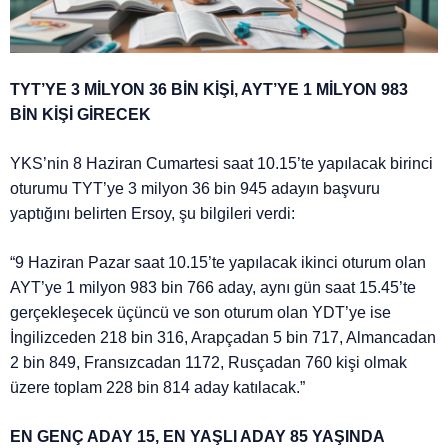
TYT’YE 3 MİLYON 36 BİN KİŞİ, AYT’YE 1 MİLYON 983
BİN KİŞİ GİRECEK
YKS’nin 8 Haziran Cumartesi saat 10.15’te yapılacak birinci
oturumu TYT’ye 3 milyon 36 bin 945 adayın başvuru
yaptığını belirten Ersoy, şu bilgileri verdi:
“9 Haziran Pazar saat 10.15’te yapılacak ikinci oturum olan
AYT’ye 1 milyon 983 bin 766 aday, aynı gün saat 15.45’te
gerçekleşecek üçüncü ve son oturum olan YDT’ye ise
İngilizceden 218 bin 316, Arapçadan 5 bin 717, Almancadan
2 bin 849, Fransızcadan 1172, Rusçadan 760 kişi olmak
üzere toplam 228 bin 814 aday katılacak.”
EN GENÇ ADAY 15, EN YAŞLI ADAY 85 YAŞINDA