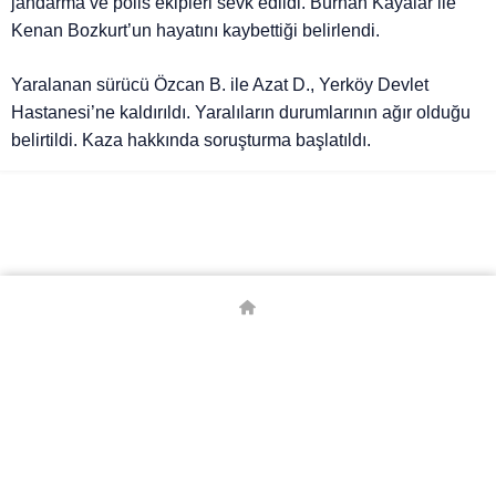
jandarma ve polis ekipleri sevk edildi. Burhan Kayalar ile
Kenan Bozkurt’un hayatını kaybettiği belirlendi.
Yaralanan sürücü Özcan B. ile Azat D., Yerköy Devlet
Hastanesi’ne kaldırıldı. Yaralıların durumlarının ağır olduğu
belirtildi. Kaza hakkında soruşturma başlatıldı.
© Telif Hakkı 2026, Tüm Hakları Saklıdır.
Borsa
Canlı Skor
Canlı Tv
Döviz Kurları
Emita
Gazete Manşetleri
Hava Durumu
Kripto Para Kurları
Namaz Vakiyleri
Puan Durumu
Son Depremler
Trafik Durumu
Yabancı Borsa