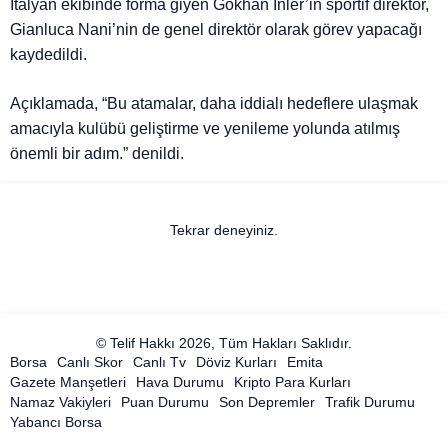
İtalyan ekibinde forma giyen Gökhan İnler’in sportif direktör,
Gianluca Nani’nin de genel direktör olarak görev yapacağı
kaydedildi.
Açıklamada, “Bu atamalar, daha iddialı hedeflere ulaşmak
amacıyla kulübü geliştirme ve yenileme yolunda atılmış
önemli bir adım.” denildi.
Tekrar deneyiniz.
© Telif Hakkı 2026, Tüm Hakları Saklıdır.
Borsa
Canlı Skor
Canlı Tv
Döviz Kurları
Emita
Gazete Manşetleri
Hava Durumu
Kripto Para Kurları
Namaz Vakiyleri
Puan Durumu
Son Depremler
Trafik Durumu
Yabancı Borsa