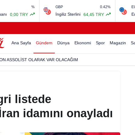
%
GBP
0.42%
EURO/USD
İngiliz Sterlini
Euro Amerikan Do
64,45 TRY
Ana Sayfa
Gündem
Dünya
Ekonomi
Spor
Magazin
Sa
USTAFA SANDAL İLE AYNI SAHNEDE PARLADI
ri listede
İran idamını onayladı