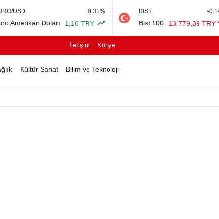
0.31%
BIST
-0.14%
Pet
ları
Bist 100
Br
1,16 TRY
13.779,39 TRY
İletişim
Künye
ğlık
Kültür Sanat
Bilim ve Teknoloji