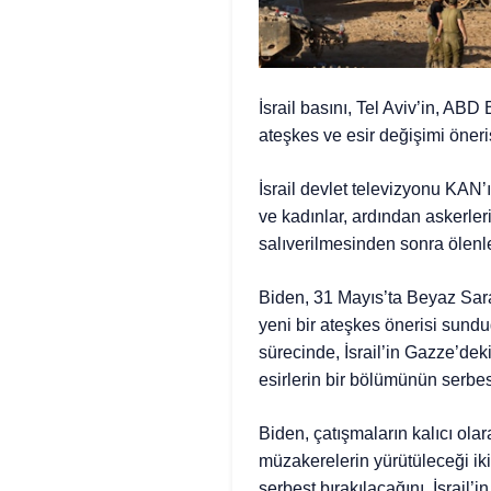
İsrail basını, Tel Aviv’in, AB
ateşkes ve esir değişimi öneri
İsrail devlet televizyonu KAN’ı
ve kadınlar, ardından askerler
salıverilmesinden sonra ölenle
Biden, 31 Mayıs’ta Beyaz Sar
yeni bir ateşkes önerisi sundu
sürecinde, İsrail’in Gazze’deki
esirlerin bir bölümünün serbe
Biden, çatışmaların kalıcı olar
müzakerelerin yürütüleceği iki
serbest bırakılacağını, İsrail’