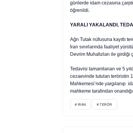
günlerde idam cezasına çarptı
öğrenildi.
YARALI YAKALANDI, TEDAV
Ağrı Tutak nüfusuna kayıtlı t
İran sınırlarında faaliyet yür
Devrim Muhafızları ile girdiği 
Tedavisi tamamlanan ve 5 yılda
cezaevinde tutulan teröristin
Mahkemesi’nde yargılanıp idam
mahkeme tarafından onandığı 
# İRAN
# TERÖR