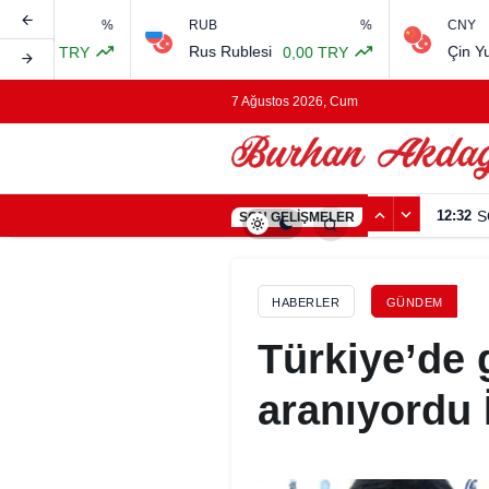
%
RUB
%
CNY
Rus Rublesi
Çin Yuanı
0,00 TRY
0,00 TRY
7 Ağustos 2026, Cum
11:23
M
SON GELIŞMELER
HABERLER
GÜNDEM
Türkiye’de g
aranıyordu 