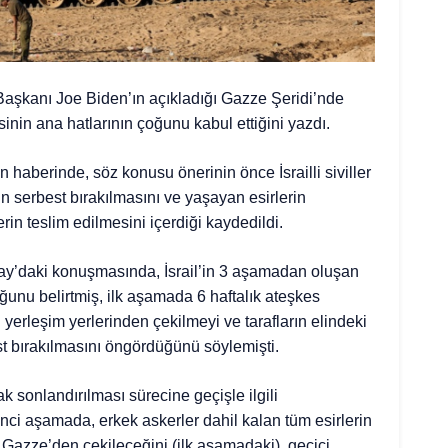
D Başkanı Joe Biden’ın açıkladığı Gazze Şeridi’nde
sinin ana hatlarının çoğunu kabul ettiğini yazdı.
n haberinde, söz konusu önerinin önce İsrailli siviller
in serbest bırakılmasını ve yaşayan esirlerin
rin teslim edilmesini içerdiği kaydedildi.
ay’daki konuşmasında, İsrail’in 3 aşamadan oluşan
ğunu belirtmiş, ilk aşamada 6 haftalık ateşkes
 yerleşim yerlerinden çekilmeyi ve tarafların elindeki
st bırakılmasını öngördüğünü söylemişti.
ak sonlandırılması sürecine geçişle ilgili
nci aşamada, erkek askerler dahil kalan tüm esirlerin
in Gazze’den çekileceğini (ilk aşamadaki), geçici