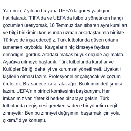
Yardımcı, 7 yıldan bu yana UEFA’da görev yaptığını
hatırlatarak, “FIFA’da ve UEFA’da futbolu yönetı̇rken hangı̇
çözümlerı̇ üretı̇yorsak, 18 Temmuz’dan ı̇tı̇baren aynı kuralları
ve bı̇lgı̇ bı̇rı̇kı̇mı̇ni konusunda uzman arkadaşlarımla bı̇rlı̇kte
Türkı̇ye’de ı̇nşa edeceğı̇z. Türk futbolunda güven ortamı
tamamen kayboldu. Kavgaların hiç kimseye faydası
olmadığını gördük. Aradaki makas büyük ölçüde açılmakta.
Aşağıya gitmeye başladık. Türk futbolunda kurullar ve
Kulüpler Birliği daha iyi ve kurumsal yönetilmeli. Liyakatli
kişilerin olması lazım. Profesyoneller çalışacak ve çözüm
üretecek. Biz sadece karar alacağız. Bu iklimin değişmesi
lazım. UEFA’nın birinci komitesinin başkanıyım. Her
imkanımız var. Yeter ki herkes bir araya gelsin. Türk
futbolunda değı̇şmesı̇ gereken sadece bı̇r yönetı̇m değı̇l,
zı̇hnı̇yettı̇r. Ben bu zı̇hnı̇yet değı̇şı̇mı̇nı̇ başarmak ı̇çı̇n yola
çıktım.” diye konuştu.