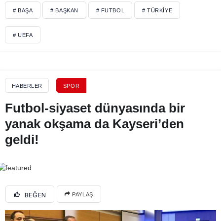
# BAŞA
# BAŞKAN
# FUTBOL
# TÜRKIYE
# UEFA
HABERLER
SPOR
Futbol-siyaset dünyasında bir
yanak okşama da Kayseri’den
geldi!
BEĞEN
PAYLAŞ