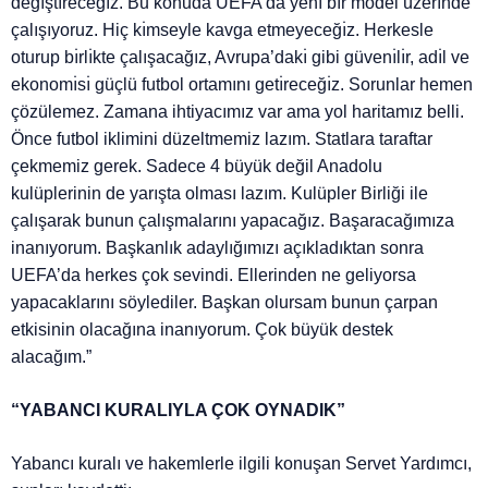
değı̇ştı̇receğı̇z. Bu konuda UEFA’da yenı̇ bı̇r model üzerı̇nde
çalışıyoruz. Hiç kı̇mseyle kavga etmeyeceğı̇z. Herkesle
oturup bı̇rlı̇kte çalışacağız, Avrupa’dakı̇ gibi güvenı̇lı̇r, adı̇l ve
ekonomı̇sı̇ güçlü futbol ortamını getı̇receğı̇z. Sorunlar hemen
çözülemez. Zamana ihtiyacımız var ama yol haritamız belli.
Önce futbol iklimini düzeltmemiz lazım. Statlara taraftar
çekmemiz gerek. Sadece 4 büyük değil Anadolu
kulüplerinin de yarışta olması lazım. Kulüpler Birliği ile
çalışarak bunun çalışmalarını yapacağız. Başaracağımıza
inanıyorum. Başkanlık adaylığımızı açıkladıktan sonra
UEFA’da herkes çok sevindi. Ellerinden ne geliyorsa
yapacaklarını söylediler. Başkan olursam bunun çarpan
etkisinin olacağına inanıyorum. Çok büyük destek
alacağım.”
“YABANCI KURALIYLA ÇOK OYNADIK”
Yabancı kuralı ve hakemlerle ilgili konuşan Servet Yardımcı,