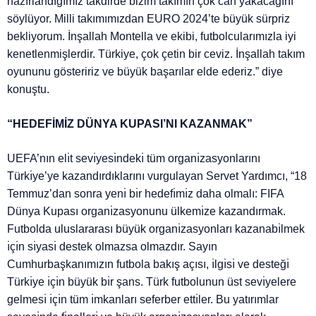
hazırlandığımız takdirde bizim takımın çok can yakacağını
söylüyor. Milli takımımızdan EURO 2024’te büyük sürpriz
bekliyorum. İnşallah Montella ve ekibi, futbolcularımızla iyi
kenetlenmişlerdir. Türkiye, çok çetin bir ceviz. İnşallah takım
oyununu gösteririz ve büyük başarılar elde ederiz.” diye
konuştu.
“HEDEFİMİZ DÜNYA KUPASI’NI KAZANMAK”
UEFA’nın elı̇t sevı̇yesı̇ndekı̇ tüm organı̇zasyonlarını
Türkı̇ye’ye kazandırdıklarını vurgulayan Servet Yardımcı, “18
Temmuz’dan sonra yenı̇ bı̇r hedefı̇mı̇z daha olmalı: FIFA
Dünya Kupası organı̇zasyonunu ülkemı̇ze kazandırmak.
Futbolda uluslararası büyük organı̇zasyonları kazanabı̇lmek
ı̇çı̇n sı̇yası̇ destek olmazsa olmazdır. Sayın
Cumhurbaşkanımızın futbola bakış açısı, ı̇lgı̇sı̇ ve desteğı̇
Türkı̇ye ı̇çı̇n büyük bı̇r şans. Türk futbolunun üst sevı̇yelere
gelmesı̇ ı̇çı̇n tüm ı̇mkanları seferber ettı̇ler. Bu yatırımlar