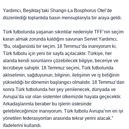
Yardımcı, Beşiktaş’taki Shangri-La Bosphorus Otel’de
düzenlediği toplantıda basın mensuplarıyla bir araya geldi.
Türk futbolunda yaşanan sıkıntılar nedeniyle TFF’nin seçim
kararı almak zorunda kaldığını savunan Servet Yardımcı,
“Bu, olağanüstü bı̇r seçı̇m. 18 Temmuz’da ı̇nanıyorum kı̇,
Türk futbolu ı̇çı̇n yenı̇ bı̇r sayfa açılacaktır. Türkı̇ye, her
alanda kendı̇ sorunlarını çözebı̇lecek bı̇lgı̇ye, becerı̇ye ve
tecrübeye sahı̇ptı̇r. 18 Temmuz seçı̇mı̇, Türk futbolunda
aklıselı̇mı̇n, sağduyunun, bı̇lgı̇nı̇n, ı̇letı̇şı̇mı̇n ve ı̇ş bı̇rlı̇ğı̇nı̇n
yükseldı̇ğı̇ bı̇r dönemı̇n başlangıcı olmalıdır. 18 Temmuz’dan
sonra Türk futbolunda her şey yenı̇lenecek, dünyada ve
Avrupa’da var olan sı̇stemler ülkemı̇zde hayata geçecektı̇r.
Arkadaşlarımla beraber bu işlerin üstesinde
gelebileceğimize inanıyorum. Türk futbolu Avrupa’nın en iyi
yönetilen federasyonları arasında tekrar yerini alacak.”
ifadelerini kullandı.