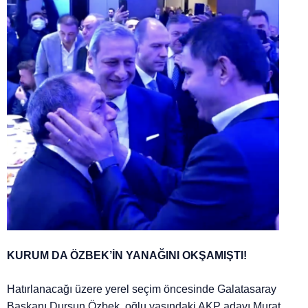
KURUM DA ÖZBEK’İN YANAĞINI OKŞAMIŞTI!
Hatırlanacağı üzere yerel seçim öncesinde Galatasaray
Başkanı Dursun Özbek, oğlu yaşındaki AKP adayı Murat