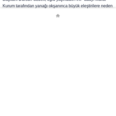
Kurum tarafından yanağı okşanınca büyük eleştirilere neden
olmuştu.
Özbek ayrıca Murat Kurum’un ziyareti sırasında AKP adayı
için ‘İstanbul için bir şans’ demişti.
# KAYSERI
Tekrar deneyiniz.
© Telif Hakkı 2026, Tüm Hakları Saklıdır.
Borsa
Canlı Skor
Canlı Tv
Döviz Kurları
Emita
Gazete Manşetleri
Hava Durumu
Kripto Para Kurları
Namaz Vakiyleri
Puan Durumu
Son Depremler
Trafik Durumu
Yabancı Borsa