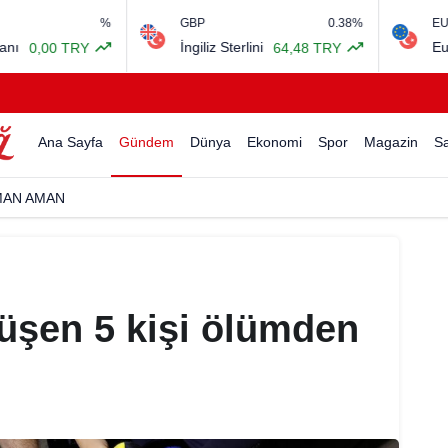
%
GBP
0.38%
EURO/USD
İngiliz Sterlini
Euro Amerikan
TRY
64,48 TRY
Ana Sayfa
Gündem
Dünya
Ekonomi
Spor
Magazin
Sa
ĞBA ÜNAL’DAN KIRMIZI ŞIKLIK
üşen 5 kişi ölümden