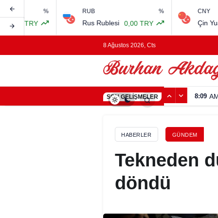
%
RUB
%
CNY
Rus Rublesi
Çin Yuanı
Y
0,00 TRY
0,00 
8 Ağustos 2026, Cts
8:08
TU
SON GELIŞMELER
HABERLER
GÜNDEM
Tekneden d
döndü