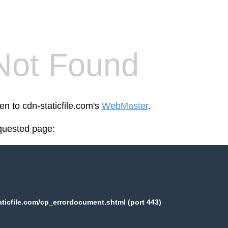
Not Found
en to cdn-staticfile.com's
WebMaster
.
equested page:
aticfile.com/cp_errordocument.shtml (port 443)