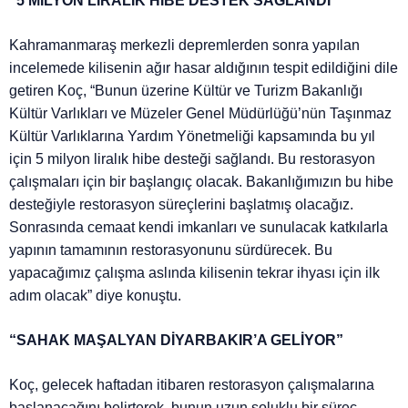
“5 MİLYON LİRALIK HİBE DESTEK SAĞLANDI”
Kahramanmaraş merkezli depremlerden sonra yapılan
incelemede kilisenin ağır hasar aldığının tespit edildiğini dile
getiren Koç, “Bunun üzerine Kültür ve Turizm Bakanlığı
Kültür Varlıkları ve Müzeler Genel Müdürlüğü’nün Taşınmaz
Kültür Varlıklarına Yardım Yönetmeliği kapsamında bu yıl
için 5 milyon liralık hibe desteği sağlandı. Bu restorasyon
çalışmaları için bir başlangıç olacak. Bakanlığımızın bu hibe
desteğiyle restorasyon süreçlerini başlatmış olacağız.
Sonrasında cemaat kendi imkanları ve sunulacak katkılarla
yapının tamamının restorasyonunu sürdürecek. Bu
yapacağımız çalışma aslında kilisenin tekrar ihyası için ilk
adım olacak” diye konuştu.
“SAHAK MAŞALYAN DİYARBAKIR’A GELİYOR”
Koç, gelecek haftadan itibaren restorasyon çalışmalarına
başlanacağını belirterek, bunun uzun soluklu bir süreç