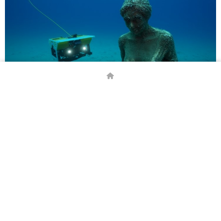
Arkeologlara su altı robotları, tabletleri ve bilgisayarları
eğitimi, su altında Airlift kullanımı, belgeleme ve çizim
yapma, 3B fotoğraf çekme, basınç odası teknolojisi ve su altı
eser çıkartma yöntemleri gibi çok yönlü bilimsel dalış
eğitimleri verildiğini belirten Öniz, “Dalış yaparak eğitime
katılan bilim insanları, kendi ülkelerinde hem su altı
arkeolojisi pratiklerinde hem de su altı kültür mirasının
korunmasında UNESCO ve CMAS adı altında görev