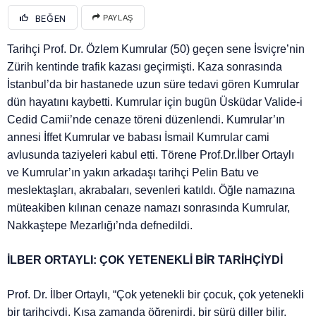
BEĞEN
PAYLAŞ
Tarihçi Prof. Dr. Özlem Kumrular (50) geçen sene İsviçre’nin
Zürih kentinde trafik kazası geçirmişti. Kaza sonrasında
İstanbul’da bir hastanede uzun süre tedavi gören Kumrular
dün hayatını kaybetti. Kumrular için bugün Üsküdar Valide-i
Cedid Camii’nde cenaze töreni düzenlendi. Kumrular’ın
annesi İffet Kumrular ve babası İsmail Kumrular cami
avlusunda taziyeleri kabul etti. Törene Prof.Dr.İlber Ortaylı
ve Kumrular’ın yakın arkadaşı tarihçi Pelin Batu ve
meslektaşları, akrabaları, sevenleri katıldı. Öğle namazına
müteakiben kılınan cenaze namazı sonrasında Kumrular,
Nakkaştepe Mezarlığı’nda defnedildi.
İLBER ORTAYLI: ÇOK YETENEKLİ BİR TARİHÇİYDİ
Prof. Dr. İlber Ortaylı, “Çok yetenekli bir çocuk, çok yetenekli
bir tarihçiydi. Kısa zamanda öğrenirdi, bir sürü diller bilir,