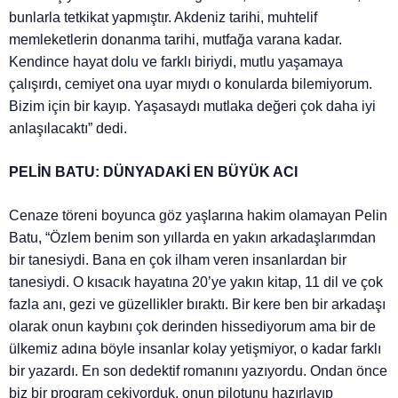
bunlarla tetkikat yapmıştır. Akdeniz tarihi, muhtelif
memleketlerin donanma tarihi, mutfağa varana kadar.
Kendince hayat dolu ve farklı biriydi, mutlu yaşamaya
çalışırdı, cemiyet ona uyar mıydı o konularda bilemiyorum.
Bizim için bir kayıp. Yaşasaydı mutlaka değeri çok daha iyi
anlaşılacaktı” dedi.
PELİN BATU: DÜNYADAKİ EN BÜYÜK ACI
Cenaze töreni boyunca göz yaşlarına hakim olamayan Pelin
Batu, “Özlem benim son yıllarda en yakın arkadaşlarımdan
bir tanesiydi. Bana en çok ilham veren insanlardan bir
tanesiydi. O kısacık hayatına 20’ye yakın kitap, 11 dil ve çok
fazla anı, gezi ve güzellikler bıraktı. Bir kere ben bir arkadaşı
olarak onun kaybını çok derinden hissediyorum ama bir de
ülkemiz adına böyle insanlar kolay yetişmiyor, o kadar farklı
bir yazardı. En son dedektif romanını yazıyordu. Ondan önce
biz bir program çekiyorduk, onun pilotunu hazırlayıp