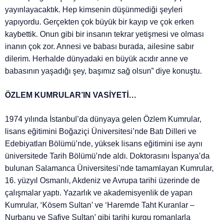
yayınlayacaktık. Hep kimsenin düşünmediği şeyleri
yapıyordu. Gerçekten çok büyük bir kayıp ve çok erken
kaybettik. Onun gibi bir insanın tekrar yetişmesi ve olması
inanın çok zor. Annesi ve babası burada, ailesine sabır
dilerim. Herhalde dünyadaki en büyük acıdır anne ve
babasının yaşadığı şey, başımız sağ olsun” diye konuştu.
ÖZLEM KUMRULAR’IN VASİYETİ…
1974 yılında İstanbul’da dünyaya gelen Özlem Kumrular,
lisans eğitimini Boğaziçi Üniversitesi’nde Batı Dilleri ve
Edebiyatları Bölümü’nde, yüksek lisans eğitimini ise aynı
üniversitede Tarih Bölümü’nde aldı. Doktorasını İspanya’da
bulunan Salamanca Üniversitesi’nde tamamlayan Kumrular,
16. yüzyıl Osmanlı, Akdeniz ve Avrupa tarihi üzerinde de
çalışmalar yaptı. Yazarlık ve akademisyenlik de yapan
Kumrular, ‘Kösem Sultan’ ve ‘Haremde Taht Kuranlar –
Nurbanu ve Safiye Sultan’ gibi tarihi kurgu romanlarla