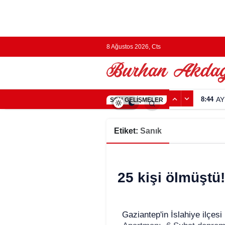
8 Ağustos 2026, Cts
8:44
AY
SON GELIŞMELER
Etiket:
Sanık
25 kişi ölmüştü!
Gaziantep'in İslahiye ilçes