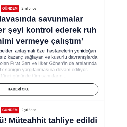
GÜNDEM
2 yıl önce
davasında savunmalar
r şeyi kontrol ederek ruh
nimi vermeye çalıştım’
kleri anlaşmalı özel hastanelerin yenidoğan
ksız kazanç sağlayan ve kusurlu davranışlarda
lan Fırat Sarı ve İlker Gönen'in de aralarında
 47 sanığın yargılanmasına devam ediliyor.
’inci gününde tüm sanıkların...
HABERI OKU
GÜNDEM
2 yıl önce
! Müteahhit tahliye edildi