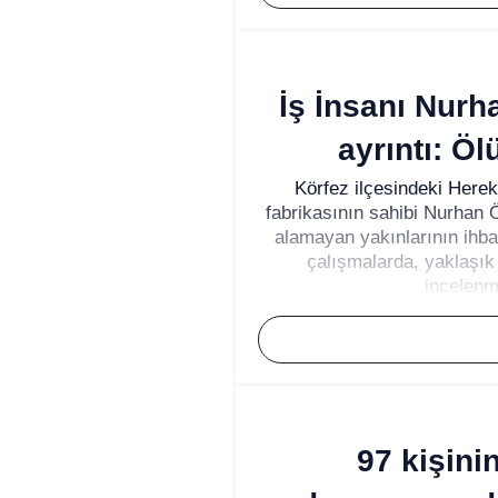
İş İnsanı Nurh
ayrıntı: Öl
Körfez ilçesindeki Hereke
fabrikasının sahibi Nurhan 
alamayan yakınlarının ihbar
çalışmalarda, yaklaşık
incelenm
97 kişini