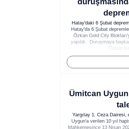
duruşmasında
deprem
Hatay'daki 6 Şubat deprem
Hatay'da 6 Şubat depremleri
Özkan Gold City Blokları'
yapıldı. Duruşmaya başka 
Özkan kat
Ümitcan Uygun’
tal
Yargıtay 1. Ceza Dairesi,
Uygun'a verilen 10 yıl hap
Mahkemesince 13 Nisan 2022'