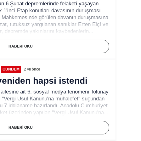
kan 6 Şubat depremlerinde felaketi yaşayan
 1'inci Etap konutları davasının duruşması
za Mahkemesinde görülen davanın duruşmasına
at, tutuksuz yargılanan sanıklar Erten Elçi ve
 depremde yakınlarını kaybedenlerin...
HABERI OKU
GÜNDEM
2 yıl önce
yeniden hapsi istendi
e ailesine ait 6, sosyal medya fenomeni Tolunay
lik "Vergi Usul Kanunu'na muhalefet" suçundan
u 7 iddianame hazırlandı. Anadolu Cumhuriyet
ket üzerinden yapılan "Vergi Usul Kanunu'na...
HABERI OKU