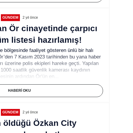
GÜNDEM
2 yıl önce
an Ör cinayetinde çarpıcı
üm listesi hazırlamış!
 bölgesinde faaliyet gösteren ünlü bir halı
Ör’den 7 Kasım 2023 tarihinden bu yana haber
ı üzerine polis ekipleri hareke geçti. Yapılan
 1000 saatlik güvenlik kamerası kaydının
esinin ardından Ör'ün en...
HABERI OKU
GÜNDEM
2 yıl önce
n öldüğü Özkan City