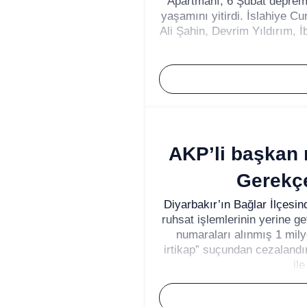
Apartmanı, 6 Şubat depreml
yaşamını yitirdi. İslahiye Cu
Ali Şahin, Devrim Yıldırım, İ
AKP’li başkan 
Gerekçe
Diyarbakır’ın Bağlar İlçesin
ruhsat işlemlerinin yerine get
numaraları alınmış 1 milyo
irtikap” suçundan cezalandı
il