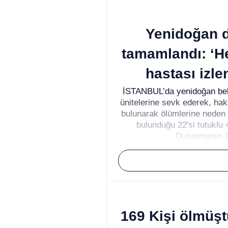
Yenidoğan 
tamamlandı: ‘He
hastası izle
İSTANBUL’da yenidoğan bebe
ünitelerine sevk ederek, ha
bulunarak ölümlerine neden o
bulunduğu 22'si tutuklu
Duruşmanın 11
169 Kişi ölmüştü