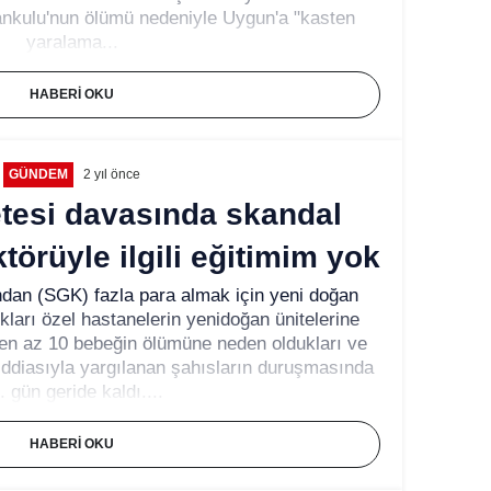
nkulu'nun ölümü nedeniyle Uygun'a "kasten
yaralama...
HABERI OKU
GÜNDEM
2 yıl önce
tesi davasında skandal
ktörüyle ilgili eğitimim yok
dan (SGK) fazla para almak için yeni doğan
kları özel hastanelerin yenidoğan ünitelerine
en az 10 bebeğin ölümüne neden oldukları ve
iddiasıyla yargılanan şahısların duruşmasında
. gün geride kaldı....
HABERI OKU