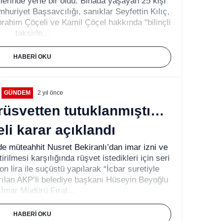
erinde yerle bir oldu. Binada yaşayan 25 kişi
mhuriyet Başsavcılığı, sanıklar Seyfettin Kılıç,
brahim Çöçeli ve Kamil Çöçel hakkında "bilinçli
taksirle...
HABERI OKU
GÜNDEM
2 yıl önce
rüsvetten tutuklanmıştı…
li karar açıklandı
de müteahhit Nusret Bekiranlı’dan imar izni ve
irilmesi karşılığında rüşvet istedikleri için seri
n lira ile suçüstü yapılarak “İcbar suretiyle
rılan AKP’li belediye başkanı Hüseyin Beyoğlu
e İmar Müdürü Fırat...
HABERI OKU