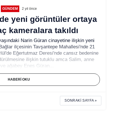
GÜNDEM
2 yıl önce
de yeni görüntüler ortaya
raç kameralara takıldı
yaşındaki Narin Güran cinayetine ilişkin yeni
ağlar ilçesinin Tavşantepe Mahallesi'nde 21
lül'de Eğertutmaz Deresi'nde cansız bedenine
dürülmesine ilişkin tutuklu amca Salim, anne
 ve ağabey Enes Güran...
HABERI OKU
SONRAKI SAYFA »