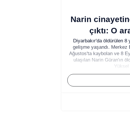
Narin cinayetin
çıktı: O a
Diyarbakır'da öldürülen 8 
gelişme yaşandı. Merkez B
Ağustos'ta kaybolan ve 8 Ey
ulaşılan Narin Güran'ın öl
Yüksel