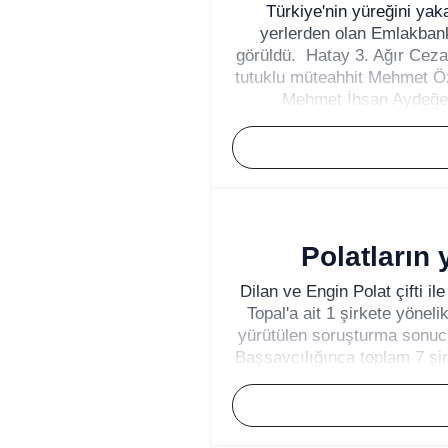
Türkiye'nin yüreğini ya
yerlerden olan Emlakbank
görüldü. Hatay 3. Ağır Ce
tutuklu müteahhit Mehmet Öz
Mehmet İhsan Aydeğer,
Polatların 
Dilan ve Engin Polat çifti il
Topal'a ait 1 şirkete yöne
yürütülen soruşturma sonuc
Başsavcılığınca toplam 7 şir