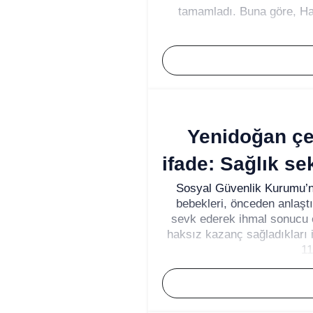
tamamladı. Buna göre, Ha
Yenidoğan çe
ifade: Sağlık se
Sosyal Güvenlik Kurumu’n
bebekleri, önceden anlaştı
sevk ederek ihmal sonucu 
haksız kazanç sağladıkları 
11