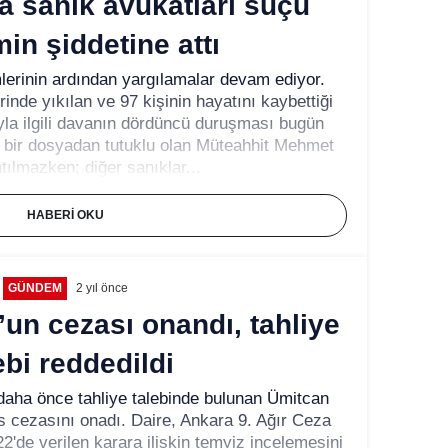
 sanık avukatları suçu
in şiddetine attı
lerinin ardından yargılamalar devam ediyor.
nde yıkılan ve 97 kişinin hayatını kaybettiği
yla ilgili davanın dördüncü duruşması bugün
bir dosyadan tutuklu olan Müteahhit Mehmet
ılmazken; diğer sanıklar...
HABERI OKU
GÜNDEM
2 yıl önce
un cezası onandı, tahliye
ebi reddedildi
 daha önce tahliye talebinde bulunan Ümitcan
is cezasını onadı. Daire, Ankara 9. Ağır Ceza
de verilen karara ilişkin temyiz incelemesini