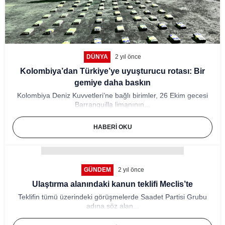
DÜNYA
2 yıl önce
Kolombiya’dan Türkiye’ye uyuşturucu rotası: Bir
gemiye daha baskın
Kolombiya Deniz Kuvvetleri’ne bağlı birimler, 26 Ekim gecesi
Barranquilla limanının...
HABERI OKU
GÜNDEM
2 yıl önce
Ulaştırma alanındaki kanun teklifi Meclis’te
Teklifin tümü üzerindeki görüşmelerde Saadet Partisi Grubu
adına söz alan...