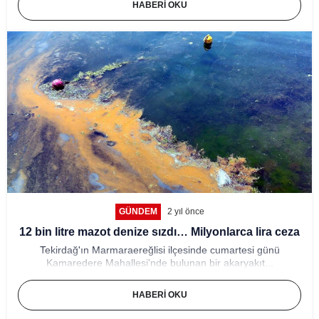
HABERI OKU
GÜNDEM
2 yıl önce
12 bin litre mazot denize sızdı… Milyonlarca lira ceza
Tekirdağ'ın Marmaraereğlisi ilçesinde cumartesi günü
Kamaredere Mahallesi'nde bulunan bir akaryakıt...
HABERI OKU