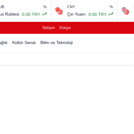
%
CNY
%
GBP
ublesi
Çin Yuanı
İngil
0,00 TRY
0,00 TRY
İletişim
Künye
ğlık
Kültür Sanat
Bilim ve Teknoloji