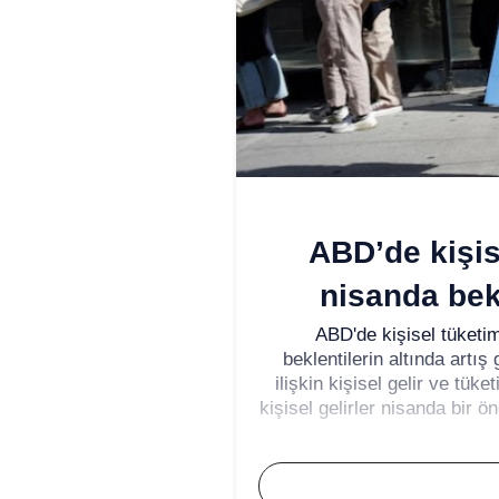
ABD’de kişis
nisanda bekl
ABD'de kişisel tüketim
beklentilerin altında artı
ilişkin kişisel gelir ve tük
kişisel gelirler nisanda bir ö