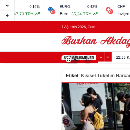
0.16%
EURO
0.42%
CHF
rı
Euro
İsviçre Fra
47,70 TRY
55,24 TRY
7 Ağustos 2026, Cum
12:33
K
SON GELIŞMELER
Etiket:
Kişisel Tüketim Harca