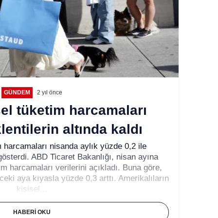
GÜNDEM
2 yıl önce
el tüketim harcamaları
entilerin altında kaldı
 harcamaları nisanda aylık yüzde 0,2 ile
ş gösterdi. ABD Ticaret Bakanlığı, nisan ayına
etim harcamaları verilerini açıkladı. Buna göre,
nceki aya kıyasla yüzde 0,3 arttı. Amerikalıların
kişisel...
HABERI OKU