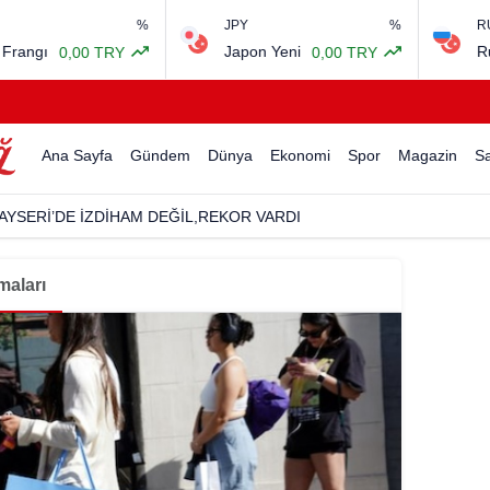
%
JPY
%
RUB
ngı
Japon Yeni
Rus R
0,00 TRY
0,00 TRY
Ana Sayfa
Gündem
Dünya
Ekonomi
Spor
Magazin
Sa
AYSERİ’DE İZDİHAM DEĞİL,REKOR VARDI
maları