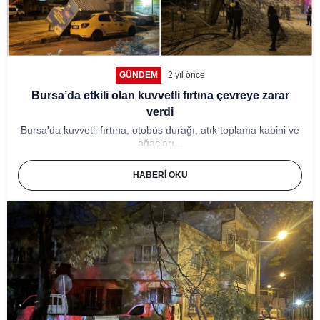
GÜNDEM
2 yıl önce
Bursa’da etkili olan kuvvetli fırtına çevreye zarar
verdi
Bursa'da kuvvetli fırtına, otobüs durağı, atık toplama kabini ve
ağaçları...
HABERI OKU