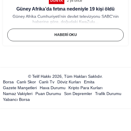
DÜNYA
2 yıl önce
Güney Afrika’da fırtına nedeniyle 19 kişi öldü
Güney Afrika Cumhuriyeti'nin devlet televizyonu SABC'nin
haberine göre, doğudaki KwaZulu...
HABERI OKU
© Telif Hakkı 2026, Tüm Hakları Saklıdır.
Borsa
Canlı Skor
Canlı Tv
Döviz Kurları
Emita
Gazete Manşetleri
Hava Durumu
Kripto Para Kurları
Namaz Vakiyleri
Puan Durumu
Son Depremler
Trafik Durumu
Yabancı Borsa