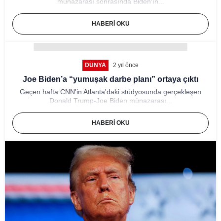
münazarası sonrasında Biden'ın...
HABERI OKU
DÜNYA
2 yıl önce
Joe Biden’a “yumuşak darbe planı” ortaya çıktı
Geçen hafta CNN'in Atlanta'daki stüdyosunda gerçekleşen
Donald Trump-Joe Biden münazarası...
HABERI OKU