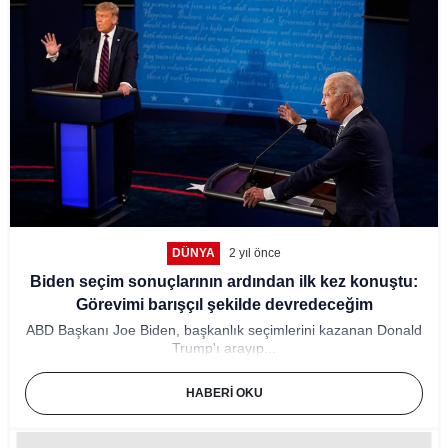
DÜNYA
2 yıl önce
Biden seçim sonuçlarının ardından ilk kez konuştu:
Görevimi barışçıl şekilde devredeceğim
ABD Başkanı Joe Biden, başkanlık seçimlerini kazanan Donald
Trump'ı arayıp...
HABERI OKU