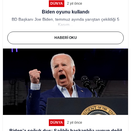
DÜNYA
2 yıl önce
Biden oyunu kullandı
BD Başkanı Joe Biden, temmuz ayında yarıştan çekildiği 5
Kasım...
HABERI OKU
DÜNYA
2 yıl önce
Biden’a soğuk duş: Sağlığı başkanlığa uygun değil