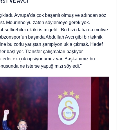
ST VE AVCI’
çıkladı. Avrupa’da çok başarılı olmuş ve adından söz
orst. Mourinho’yu zaten söylemeye gerek yok.
settirebilecek iki isim geldi. Bu bizi daha da motive
abzonspor’un başında Abdullah Avcı gibi bir teknik
yine bu zorlu yarıştan şampiyonlukla çıkmak. Hedef
ler başlıyor. Transfer çalışmaları başlıyor,
tlu edecek çok opsiyonumuz var. Başkanımız bu
onusunda ne isterse yaptığımızı söyledi.”