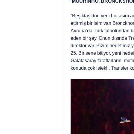
‘MOURINHO, BRONCKSHOR
“Beşiktaş dün yeni hocasını a
ettirmiş bir isim van Bronckh
Avrupa’da Türk futbolundan bah
eden bir şey. Onun dışında Tr
direktör var. Bizim hedefimiz 
25. Bir sene bitiyor, yeni hedef
Galatasaray taraftarlarını mu
konuda çok istekli. Transfer k