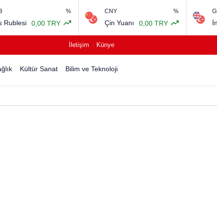
%
CNY
%
GBP
Çin Yuanı
İngiliz Sterlini
RY
0,00 TRY
64,4
İletişim
Künye
ğlık
Kültür Sanat
Bilim ve Teknoloji