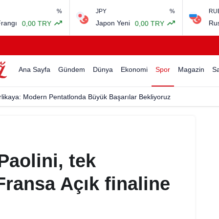
%
JPY
%
RUB
Japon Yeni
Rus Rublesi
0,00 TRY
0,00 T
Ana Sayfa
Gündem
Dünya
Ekonomi
Spor
Magazin
Sa
rlikaya: Modern Pentatlonda Büyük Başarılar Bekliyoruz
Paolini, tek
Fransa Açık finaline