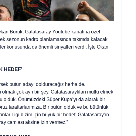
 Okan Buruk, Galatasaray Youtube kanalına özel
cek sezonun kadro planlamasında takımda kalacak
sfer konusunda da önemli sinyalleri verdi. İşte Okan
K HEDEF’
rsek bütün adayı dolduracağız herhalde.
ü olmak çok ayrı bir şey. Galatasaraylıları mutlu etmek
tlu olduk. Önümüzdeki Süper Kupa’yı da alarak bir
uz taraftarlarımıza. Bir bütün olduk ve bu bütünlük
onlar Ligi bizim için büyük bir hedef. Galatasaray’ın
ray camiası aksine izin vermez.”