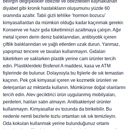
belirgin değişiklikler obezite ve obeziteden kaynaklanan
diyabet gibi kronik hastalıkların oluşumunu yüzde 60
oranında azaltır. Tabii gizli tehlike ‘hormon bozucu’
kimyasallardan da mümkün olduğu kadar kaçınmak gerekir.
Konserve ve hazır gıda tüketiminizi azaltmaya çalışın. Ağır
metal içeren derin deniz balıklarından, antibiyotik içeren
çiftlik balıklarından ve yağlı etlerden uzak durun. Yanmaz,
yapışmaz tencere ve tavaları kullanmayın. Gıdaları
tüketirken ve saklarken plastik yerine cam ürünler tercih
edin. Plastiklerdeki Bisfenol A maddesi, kasa ve ATM
fişlerinde de bulunur. Dolayısıyla bu fişlerle de sık temastan
kaçının. Pek çok kimyasal içeren ve kozmetik ürünleri ve
deterjanları az miktarda kullanın. Mümkünse doğal olanlarını
tercih edin. Alev geciktirici ürün uygulanmış mobilyaları,
perdeleri, halıları satın almayın. Antibakteriyel ürünler
kullanmayın. Kimyasallar ev tozunda da birikebilir. Bu
nedenle nemli bezlerle tozlu ortamları sık sık temizleyin.
Oda kokuları kullanmak yerine bulunduğunuz ortamı