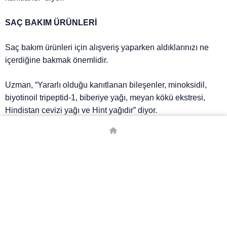
SAÇ BAKIM ÜRÜNLERİ
Saç bakım ürünleri için alışveriş yaparken aldıklarınızı ne
içerdiğine bakmak önemlidir.
Uzman, “Yararlı olduğu kanıtlanan bileşenler, minoksidil,
biyotinoil tripeptid-1, biberiye yağı, meyan kökü ekstresi,
Hindistan cevizi yağı ve Hint yağıdır” diyor.
Dr. Spann, ürünlerin içinde olanlar kadar, olmayanların da
önemli olduğu konusunda uyarıyor: “Parabenler, sert
sülfatlar ve ftalatlar gibi sert maddelerden kaçının.”
# SAÇ
# SAÇ DÖKÜLMESI