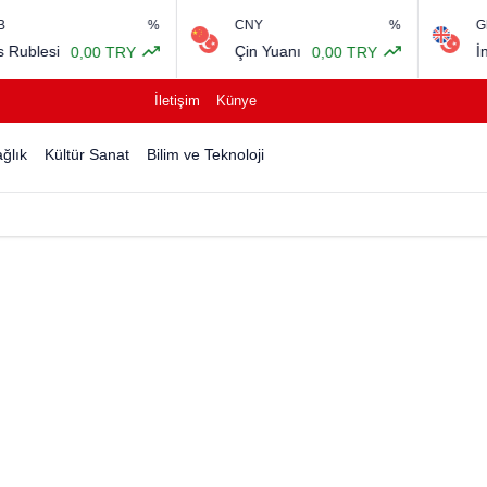
%
CNY
%
GBP
i
Çin Yuanı
İngiliz Ste
0,00 TRY
0,00 TRY
İletişim
Künye
ğlık
Kültür Sanat
Bilim ve Teknoloji