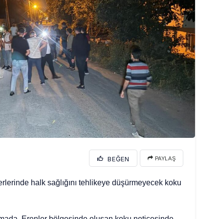
BEĞEN
PAYLAŞ
yerlerinde halk sağlığını tehlikeye düşürmeyecek koku
klamada, Erenler bölgesinde oluşan koku neticesinde