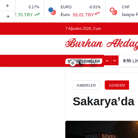
0.17%
EURO
-0.01%
CHF
Euro
İsviçre Frangı
7,70 TRY
55,01 TRY
7 Ağustos 2026, Cum
8:55
Lİ
SON GELIŞMELER
HABERLER
GÜNDEM
Sakarya’da 