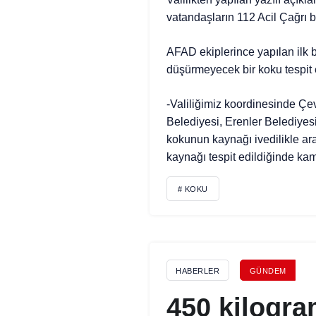
vatandaşların 112 Acil Çağrı b
AFAD ekiplerince yapılan ilk b
düşürmeyecek bir koku tespit ed
-Valiliğimiz koordinesinde Çev
Belediyesi, Erenler Belediyes
kokunun kaynağı ivedilikle araş
kaynağı tespit edildiğinde kam
# KOKU
HABERLER
GÜNDEM
450 kilogr