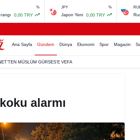
%
JPY
%
RUB
Japon Yeni
Rus Rubles
0,00 TRY
0,00 TRY
Ana Sayfa
Gündem
Dünya
Ekonomi
Spor
Magazin
Sa
NET’TEN MÜSLÜM GÜRSES’E VEFA
koku alarmı