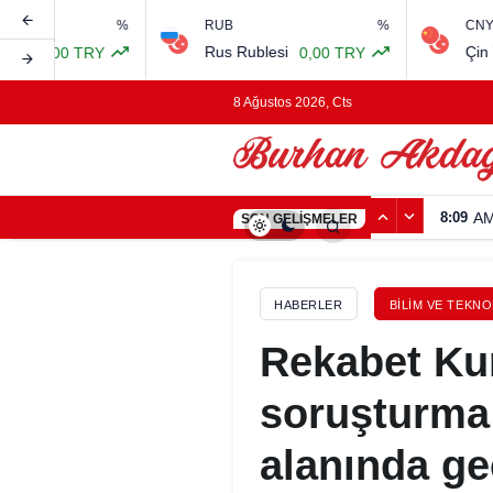
%
RUB
%
CNY
Rus Rublesi
Çin Yuanı
 TRY
0,00 TRY
0,
8 Ağustos 2026, Cts
8:09
A
SON GELIŞMELER
HABERLER
BILIM VE TEKNO
Rekabet Ku
soruşturma
alanında geç