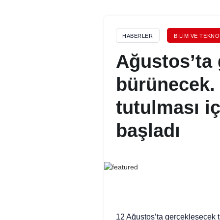
HABERLER
BILIM VE TEKNO
Ağustos’ta 
bürünecek.
tutulması i
başladı
12 Ağustos’ta gerçekleşecek t