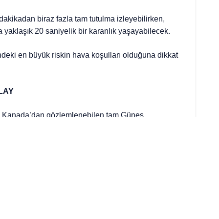
dakikadan biraz fazla tam tutulma izleyebilirken,
 yaklaşık 20 saniyelik bir karanlık yaşayabilecek.
deki en büyük riskin hava koşulları olduğuna dikkat
OLAY
e Kanada’dan gözlemlenebilen tam Güneş
 gerçekleşecek olay, Avrupa açısından özel önem
bilecek ilk tam Güneş tutulması 1905’ten bu yana ilk
8’e kadar göreceği üç Güneş tutulmasının ilki olacak.