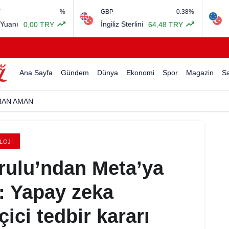
%
GBP
0.38%
EURO/USD
İngiliz Sterlini
Euro Ameri
00 TRY
64,48 TRY
Ana Sayfa
Gündem
Dünya
Ekonomi
Spor
Magazin
Sa
MAN AMAN
LOJI
rulu’ndan Meta’ya
: Yapay zeka
ici tedbir kararı