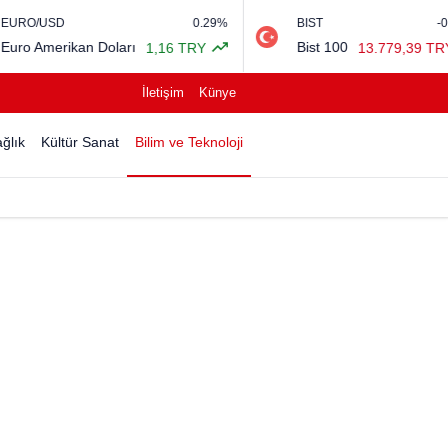
0.29%
BIST
-0.14%
kan Doları
Bist 100
1,16 TRY
13.779,39 TRY
İletişim
Künye
ğlık
Kültür Sanat
Bilim ve Teknoloji