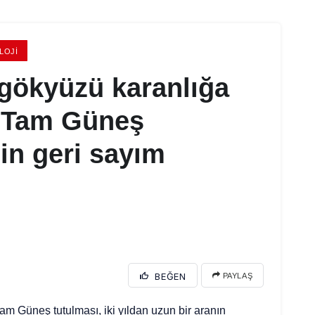
LOJI
gökyüzü karanlığa
 Tam Güneş
çin geri sayım
BEĞEN
PAYLAŞ
am Güneş tutulması, iki yıldan uzun bir aranın