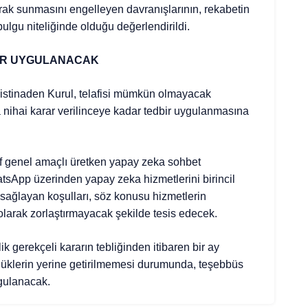
larak sunmasını engelleyen davranışlarının, rekabetin
 bulgu niteliğinde olduğu değerlendirildi.
BİR UYGULANACAK
stinaden Kurul, telafisi mümkün olmayacak
 nihai karar verilinceye kadar tedbir uygulanmasına
af genel amaçlı üretken yapay zeka sohbet
atsApp üzerinden yapay zeka hizmetlerini birincil
 sağlayan koşulları, söz konusu hizmetlerin
olarak zorlaştırmayacak şekilde tesis edecek.
k gerekçeli kararın tebliğinden itibaren bir ay
lüklerin yerine getirilmemesi durumunda, teşebbüs
gulanacak.