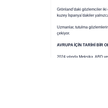
Grönland’daki gözlemciler iki 
kuzey İspanya’dakiler yalnızca
Uzmanlar, tutulma gözlemlerin
çekiyor.
AVRUPA İÇİN TARİHİ BİR 
2024 yılında Meksika, ABD v
tutulmasının ardından bu yaz
taşıyor.
İspanya ana karasından görüle
kez gerçekleşecek.
Ayrıca bu tutulma, ülkenin 202