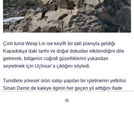
Çinli turist Weiqi Lin ise keyifli bir tatil planıyla geldiği
Kapadokya’daki tarihi ve doğal dokudan etkilendiğini dile
getirerek, bölgenin coğrafi güzelliklerini yukarıdan
seyretmek için Uçhisar’a çıktığını söyledi.
Turistlere yöresel ürün satışı yapılan bir işletmenin yetkilisi
Sinan Demir de kaleye ilginin her geçen yıl arttığını ifade
ederek, “Uçhisar Kalesi ‘güneşin bekçisi’ olarak adlandırılır
ve tam bir seyir noktasıdır. Güneşin doğuşu da batışı da
buradan çok güzel görünür. Uçhisar Kalesi için bölgenin
zirvesi denilebilir” diye konuştu.
# TURIST
# UÇHISAR KALESI