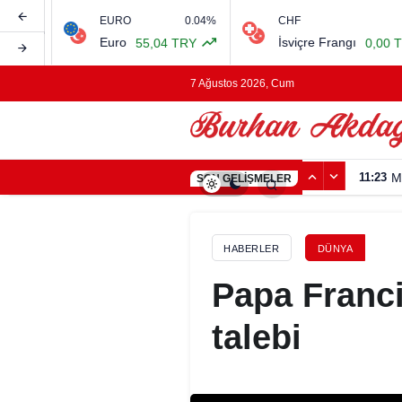
%
EURO
0.04%
CHF
Euro
İsviçre Frangı
55,04 TRY
0,00 TRY
7 Ağustos 2026, Cum
11:23
M
SON GELIŞMELER
HABERLER
DÜNYA
Papa Franci
talebi