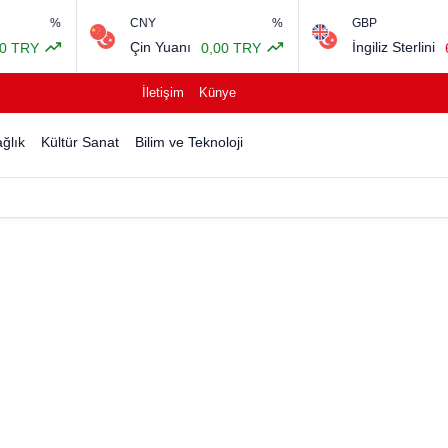
%
CNY
%
GBP
Çin Yuanı
İngiliz Sterlini
Y
0,00 TRY
64,17
İletişim
Künye
ğlık
Kültür Sanat
Bilim ve Teknoloji