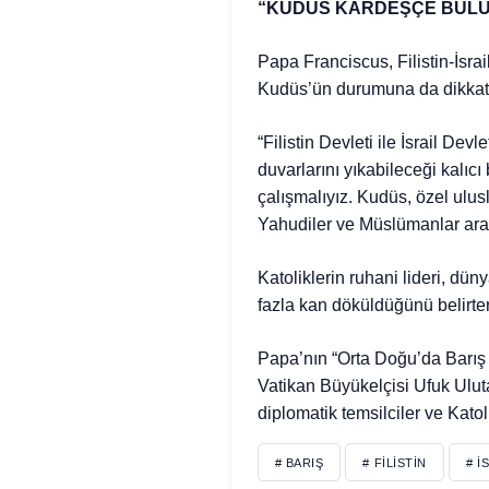
“KUDÜS KARDEŞÇE BULU
Papa Franciscus, Filistin-İsra
Kudüs’ün durumuna da dikkati 
“Filistin Devleti ile İsrail De
duvarlarını yıkabileceği kalıc
çalışmalıyız. Kudüs, özel ulusl
Yahudiler ve Müslümanlar aras
Katoliklerin ruhani lideri, d
fazla kan döküldüğünü belirter
Papa’nın “Orta Doğu’da Barış 
Vatikan Büyükelçisi Ufuk Ulutaş’
diplomatik temsilciler ve Katoli
# BARIŞ
# FILISTIN
# İ