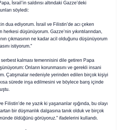
a, İsrail’in saldırısı altındaki Gazze’deki
unları söyledi:
in dua ediyorum. İsrail ve Filistin’de acı çeken
n herkesi düşünüyorum. Gazze’nin yıkıntılarından,
arının çıkmasının ne kadar acil olduğunu düşünüyorum
sını istiyorum.”
de serbest kalması temennisini dile getiren Papa
düşünüyorum: Onların korunmasını ve gerekli insani
m. Çatışmalar nedeniyle yerinden edilen birçok kişiyi
ısa sürede inşa edilmesini ve böylece barış içinde
uştu.
ve Filistin’de ne yazık ki yaşananlar ışığında, bu olayı
, artan bir düşmanlık dalgasına tanık olduk ve birçok
ünde öldüğünü görüyoruz.” ifadelerini kullandı.