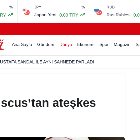
%
JPY
%
RUB
Japon Yeni
Rus Rublesi
0,00 TRY
0,00 TR
Ana Sayfa
Gündem
Dünya
Ekonomi
Spor
Magazin
Sa
USTAFA SANDAL İLE AYNI SAHNEDE PARLADI
scus’tan ateşkes