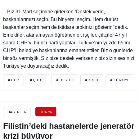
– Biz 31 Mart seçimine giderken ‘Destek verin,
başkanlarımızı seçin. Bu bir yerel seçim. Hem dürüst
başkanlar seçim hem de iktidara tepkinizi gösterin’ dedik.
Emekliler, atanamayan öğretmenler, işçiler, çiftçiler 47 yıl
sonra CHP’yi birinci parti yaptılar. Türkiye’nin yüzde 65’ini
CHP’li belediye başkanlarına emanet ettiler. Biz o günlerde
bir söz vermiştik. Siz bize destek verirseniz biz sizin sesinizi
Türkiye’ye duyuracağız dedik.
# CHP
# ÇIFTÇI
# DESTEK
# KREDI
# TÜRKIYE
HABERLER
DÜNYA
Filistin’deki hastanelerde jeneratör
krizi büyüyor