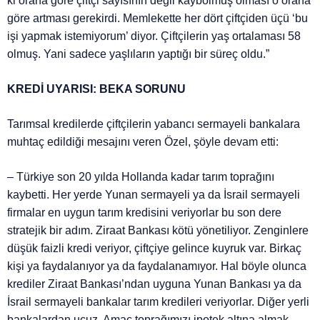
ki orana göre çiftçi sayısının değil kaybolmuş olması o orana
göre artması gerekirdi. Memlekette her dört çiftçiden üçü ‘bu
işi yapmak istemiyorum’ diyor. Çiftçilerin yaş ortalaması 58
olmuş. Yani sadece yaşlıların yaptığı bir süreç oldu.”
KREDİ UYARISI: BEKA SORUNU
Tarımsal kredilerde çiftçilerin yabancı sermayeli bankalara
muhtaç edildiği mesajını veren Özel, şöyle devam etti:
– Türkiye son 20 yılda Hollanda kadar tarım toprağını
kaybetti. Her yerde Yunan sermayeli ya da İsrail sermayeli
firmalar en uygun tarım kredisini veriyorlar bu son dere
stratejik bir adım. Ziraat Bankası kötü yönetiliyor. Zenginlere
düşük faizli kredi veriyor, çiftçiye gelince kuyruk var. Birkaç
kişi ya faydalanıyor ya da faydalanamıyor. Hal böyle olunca
krediler Ziraat Bankası’ndan uyguna Yunan Bankası ya da
İsrail sermayeli bankalar tarım kredileri veriyorlar. Diğer yerli
bankalardan ucuz. Amaç toprağımızı ipotek altına almak.