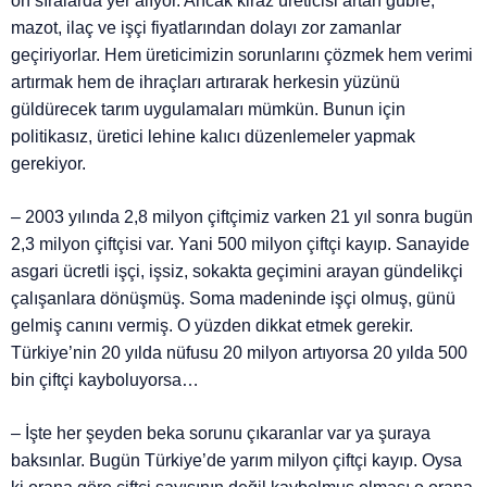
ön sıralarda yer alıyor. Ancak kiraz üreticisi artan gübre,
mazot, ilaç ve işçi fiyatlarından dolayı zor zamanlar
geçiriyorlar. Hem üreticimizin sorunlarını çözmek hem verimi
artırmak hem de ihraçları artırarak herkesin yüzünü
güldürecek tarım uygulamaları mümkün. Bunun için
politikasız, üretici lehine kalıcı düzenlemeler yapmak
gerekiyor.
– 2003 yılında 2,8 milyon çiftçimiz varken 21 yıl sonra bugün
2,3 milyon çiftçisi var. Yani 500 milyon çiftçi kayıp. Sanayide
asgari ücretli işçi, işsiz, sokakta geçimini arayan gündelikçi
çalışanlara dönüşmüş. Soma madeninde işçi olmuş, günü
gelmiş canını vermiş. O yüzden dikkat etmek gerekir.
Türkiye’nin 20 yılda nüfusu 20 milyon artıyorsa 20 yılda 500
bin çiftçi kayboluyorsa…
– İşte her şeyden beka sorunu çıkaranlar var ya şuraya
baksınlar. Bugün Türkiye’de yarım milyon çiftçi kayıp. Oysa