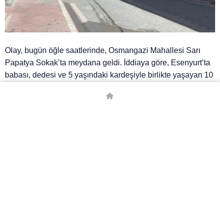
Olay, bugün öğle saatlerinde, Osmangazi Mahallesi Sarı
Papatya Sokak’ta meydana geldi. İddiaya göre, Esenyurt’ta
babası, dedesi ve 5 yaşındaki kardeşiyle birlikte yaşayan 10
yaşındaki Efe Çakıroğlu, henüz belirlenemeyen bir nedenle
4 katlı binanın 4’üncü katındaki kapalı balkondan aşağıya
düşerek hayatını kaybetti.