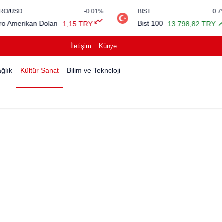
-0.01%
BIST
0.7%
n Doları
Bist 100
1,15 TRY
13.798,82 TRY
İletişim
Künye
ğlık
Kültür Sanat
Bilim ve Teknoloji