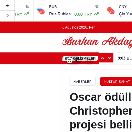
%
RUB
%
CNY
Rus Rublesi
Çin Yuanı
RY
0,00 TRY
0,00 
6 Ağustos 2026, Per
9:03
BL
SON GELIŞMELER
HABERLER
KÜLTÜR SANAT
Oscar ödül
Christopher
projesi bell