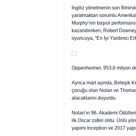
İngiliz yönetmenin son filmin
yaratmaktan sorumlu Amerikalı
Murphy’nin başrol performans
kazandırırken, Robert Downey 
oyuncuya, “En İyi Yardımcı Er
Oppenheimer, 953,8 milyon dola
Ayrıca mart ayında, Birleşik Kr
çocuğu olan Nolan ve Thomas’
alacaklarını duyurdu.
Nolan’ın 96. Akademi Ödülleri’
ilk Oscar zaferi oldu. Ünlü 
yapımı Inception ve 2017 yapım