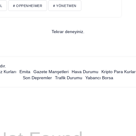
L
# OPPENHEIMER
# YÖNETMEN
Tekrar deneyiniz.
dır.
z Kurları
Emita
Gazete Manşetleri
Hava Durumu
Kripto Para Kurlar
Son Depremler
Trafik Durumu
Yabancı Borsa