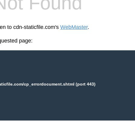
Not Found
en to cdn-staticfile.com's
WebMaster
.
equested page:
aticfile.com/cp_errordocument.shtml (port 443)