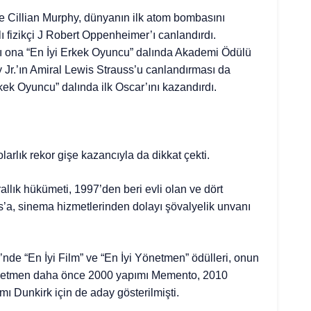
de Cillian Murphy, dünyanın ilk atom bombasını
 fizikçi J Robert Oppenheimer’ı canlandırdı.
ı ona “En İyi Erkek Oyuncu” dalında Akademi Ödülü
Jr.’ın Amiral Lewis Strauss’u canlandırması da
kek Oyuncu” dalında ilk Oscar’ını kazandırdı.
rlık rekor gişe kazancıyla da dikkat çekti.
allık hükümeti, 1997’den beri evli olan ve dört
a, sinema hizmetlerinden dolayı şövalyelik unvanı
nde “En İyi Film” ve “En İyi Yönetmen” ödülleri, onun
yönetmen daha önce 2000 yapımı Memento, 2010
ı Dunkirk için de aday gösterilmişti.