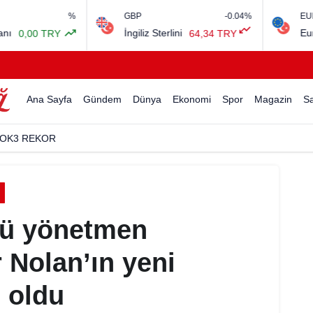
%
GBP
-0.04%
EURO/USD
İngiliz Sterlini
Euro Amerika
TRY
64,34 TRY
Ana Sayfa
Gündem
Dünya
Ekonomi
Spor
Magazin
Sa
OK3 REKOR
lü yönetmen
 Nolan’ın yeni
i oldu