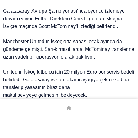
Galatasaray, Avrupa Şampiyonası’nda oyuncu izlemeye
devam ediyor. Futbol Direktörü Cenk Ergün’ün İskoçya-
İsviçre maçında Scott McTominay’i izlediği belirlendi.
Manchester United’ın İskoç orta sahası ocak ayında da
gündeme gelmişti. Sarı-kırmızılılarda, McTominay transferine
uzun vadeli bir operasyon olarak bakılıyor.
United’ın İskoç futbolcu için 20 milyon Euro bonservis bedeli
belirledi. Galatasaray ise bu rakamı aşağıya çekmekadına
transfer piyasasının biraz daha
makul seviyeye gelmesini bekleyecek.
BISSAKA DA LİSTEDE
Galatasaray, Manchester United’dan sağ bek Aaron Wan-
Bissaka’yı da istiyor.