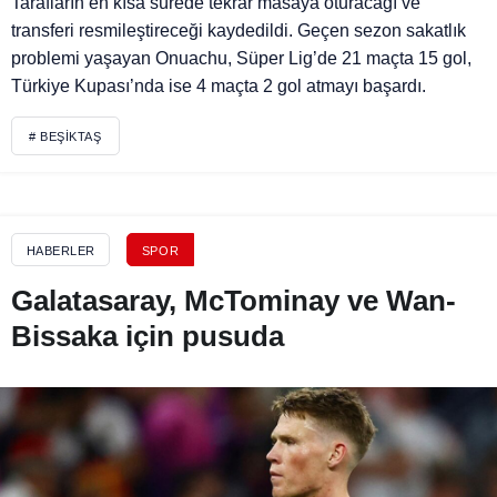
Tarafların en kısa sürede tekrar masaya oturacağı ve
transferi resmileştireceği kaydedildi. Geçen sezon sakatlık
problemi yaşayan Onuachu, Süper Lig’de 21 maçta 15 gol,
Türkiye Kupası’nda ise 4 maçta 2 gol atmayı başardı.
# BEŞIKTAŞ
HABERLER
SPOR
Galatasaray, McTominay ve Wan-
Bissaka için pusuda