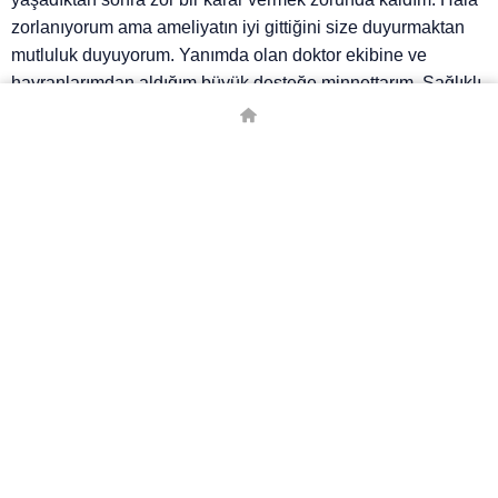
zorlanıyorum ama ameliyatın iyi gittiğini size duyurmaktan
mutluluk duyuyorum. Yanımda olan doktor ekibine ve
hayranlarımdan aldığım büyük desteğe minnettarım. Sağlıklı
ve formda olmak, mümkün olan en kısa sürede sahalara
dönmek için elimden geleni yapacağım.”
© Telif Hakkı 2026, Tüm Hakları Saklıdır.
Borsa
Canlı Skor
Canlı Tv
Döviz Kurları
Emita
Gazete Manşetleri
Hava Durumu
Kripto Para Kurları
Namaz Vakiyleri
Puan Durumu
Son Depremler
Trafik Durumu
Yabancı Borsa