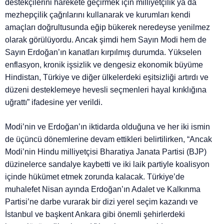
destekçilerini harekete geçirmek için milliyetçilik ya da
mezhepçilik çağrılarını kullanarak ve kurumları kendi
amaçları doğrultusunda eğip bükerek neredeyse yenilmez
olarak görülüyordu. Ancak şimdi hem Sayın Modi hem de
Sayın Erdoğan’ın kanatları kırpılmış durumda. Yükselen
enflasyon, kronik işsizlik ve dengesiz ekonomik büyüme
Hindistan, Türkiye ve diğer ülkelerdeki eşitsizliği artırdı ve
düzeni desteklemeye hevesli seçmenleri hayal kırıklığına
uğrattı” ifadesine yer verildi.
Modi’nin ve Erdoğan’ın iktidarda olduğuna ve her iki ismin
de üçüncü dönemlerine devam ettikleri belirtilirken, “Ancak
Modi’nin Hindu milliyetçisi Bharatiya Janata Partisi (BJP)
düzinelerce sandalye kaybetti ve iki laik partiyle koalisyon
içinde hükümet etmek zorunda kalacak. Türkiye’de
muhalefet Nisan ayında Erdoğan’ın Adalet ve Kalkınma
Partisi’ne darbe vurarak bir dizi yerel seçim kazandı ve
İstanbul ve başkent Ankara gibi önemli şehirlerdeki