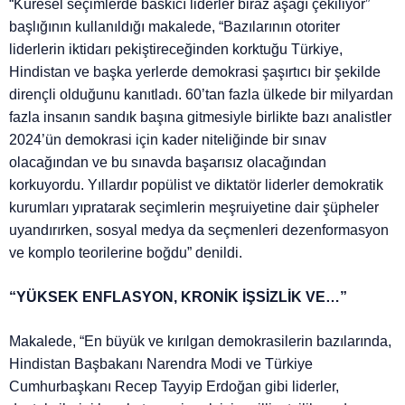
“Küresel seçimlerde baskıcı liderler biraz aşağı çekiliyor”
başlığının kullanıldığı makalede, “Bazılarının otoriter
liderlerin iktidarı pekiştireceğinden korktuğu Türkiye,
Hindistan ve başka yerlerde demokrasi şaşırtıcı bir şekilde
dirençli olduğunu kanıtladı. 60’tan fazla ülkede bir milyardan
fazla insanın sandık başına gitmesiyle birlikte bazı analistler
2024’ün demokrasi için kader niteliğinde bir sınav
olacağından ve bu sınavda başarısız olacağından
korkuyordu. Yıllardır popülist ve diktatör liderler demokratik
kurumları yıpratarak seçimlerin meşruiyetine dair şüpheler
uyandırırken, sosyal medya da seçmenleri dezenformasyon
ve komplo teorilerine boğdu” denildi.
“YÜKSEK ENFLASYON, KRONİK İŞSİZLİK VE…”
Makalede, “En büyük ve kırılgan demokrasilerin bazılarında,
Hindistan Başbakanı Narendra Modi ve Türkiye
Cumhurbaşkanı Recep Tayyip Erdoğan gibi liderler,