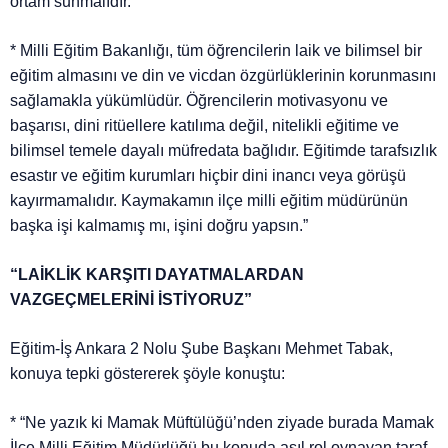
ortam sunmalıdır.
* Milli Eğitim Bakanlığı, tüm öğrencilerin laik ve bilimsel bir
eğitim almasını ve din ve vicdan özgürlüklerinin korunmasını
sağlamakla yükümlüdür. Öğrencilerin motivasyonu ve
başarısı, dini ritüellere katılıma değil, nitelikli eğitime ve
bilimsel temele dayalı müfredata bağlıdır. Eğitimde tarafsızlık
esastır ve eğitim kurumları hiçbir dini inancı veya görüşü
kayırmamalıdır. Kaymakamın ilçe milli eğitim müdürünün
başka işi kalmamış mı, işini doğru yapsın.”
“LAİKLİK KARŞITI DAYATMALARDAN
VAZGEÇMELERİNİ İSTİYORUZ”
Eğitim-İş Ankara 2 Nolu Şube Başkanı Mehmet Tabak,
konuya tepki göstererek şöyle konuştu:
* “Ne yazık ki Mamak Müftülüğü’nden ziyade burada Mamak
İlçe Milli Eğitim Müdürlüğü bu konuda asıl rol oynayan taraf.