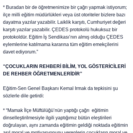
* Buradan bir de öğretmenimize bir çağrı yapmak istiyorum;
ilçe milli eğitim müdürlükleri veya üst otoriteler bizlere bazı
dayatma yazılar yazabilir. Laiklik karşıtı, Cumhuriyet değeri
karşıtı yazılar yazabilir. ÇEDES protokolü hukuksuz bir
protokoldür. Eğitim İş Sendikası’nın almış olduğu ÇEDES
eylemlerine katılmama kararına tüm eğitim emekçilerini
davet ediyorum.”
“ÇOCUKLARIN REHBERİ BİLİM, YOL GÖSTERİCİLERİ
DE REHBER ÖĞRETMENLERİDİR”
Eğitim-Sen Genel Başkanı Kemal Irmak da tepkisini şu
sözlerle dile getirdi:
* “Mamak İlçe Müftülüğü’nün yaptığı çağrı eğitimin
dinselleştirilmesiyle ilgili yaptığımız bütün eleştirileri
doğrulayan, aynı zamanda eğitimin geldiği noktada eğitimin
asıl moral ve motivasyonunu verenlerin çocukların moral ve