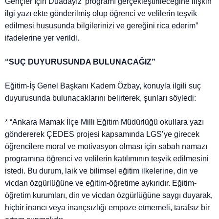
Gençler İçin Duadayız’ programı gerçekleştirileceğine ilişkin
ilgi yazı ekte gönderilmiş olup öğrenci ve velilerin teşvik
edilmesi hususunda bilgilerinizi ve gereğini rica ederim”
ifadelerine yer verildi.
“SUÇ DUYURUSUNDA BULUNACAĞIZ”
Eğitim-İş Genel Başkanı Kadem Özbay, konuyla ilgili suç
duyurusunda bulunacaklarını belirterek, şunları söyledi:
* “Ankara Mamak İlçe Milli Eğitim Müdürlüğü okullara yazı
göndererek ÇEDES projesi kapsamında LGS’ye girecek
öğrencilere moral ve motivasyon olması için sabah namazı
programına öğrenci ve velilerin katılımının teşvik edilmesini
istedi. Bu durum, laik ve bilimsel eğitim ilkelerine, din ve
vicdan özgürlüğüne ve eğitim-öğretime aykırıdır. Eğitim-
öğretim kurumları, din ve vicdan özgürlüğüne saygı duyarak,
hiçbir inancı veya inançsızlığı empoze etmemeli, tarafsız bir