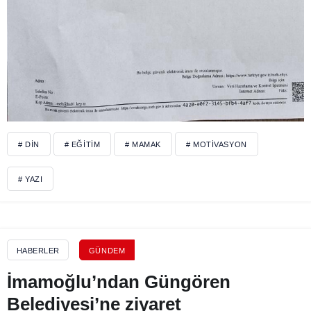
# DIN
# EĞITIM
# MAMAK
# MOTIVASYON
# YAZI
HABERLER
GÜNDEM
İmamoğlu’ndan Güngören
Belediyesi’ne ziyaret