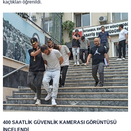
kaçtıkları öğrenildi.
400 SAATLİK GÜVENLİK KAMERASI GÖRÜNTÜSÜ
İNCELENDİ