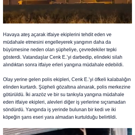
Havaya ateş açarak itfaiye ekiplerini tehdit eden ve
müdahale etmesini engelleyerek yangının daha da
büyümesine neden olan şüpheliye, çevredekiler tepki
gösterdi. Vatandaşlar Cenk E.’yi darbedip, elindeki silah
alındıktan sonra itfaiye erleri yangına müdahale edebildi.
Olay yerine gelen polis ekipleri, Cenk E.’yi öfkeli kalabalığın
elinden kurtardı. Şüpheli gözaltına alınarak, polis merkezine
götürüldü. İki arazöz ve bir su tankıyla yangına müdahale
eden itfaiye ekipleri, alevleri diğer iş yerlerine sıçramadan
söndürdü. Yangında iş yerinde bulunan bir kedi ve iki
köpeğin şans eseri yara almadan kurtulduğu belirtildi.