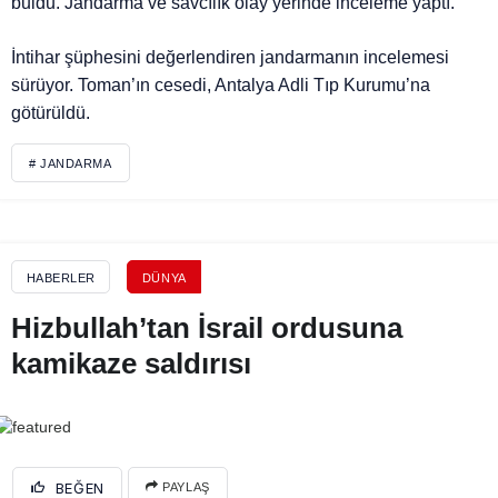
buldu. Jandarma ve savcılık olay yerinde inceleme yaptı.
İntihar şüphesini değerlendiren jandarmanın incelemesi
sürüyor. Toman’ın cesedi, Antalya Adli Tıp Kurumu’na
götürüldü.
# JANDARMA
HABERLER
DÜNYA
Hizbullah’tan İsrail ordusuna
kamikaze saldırısı
BEĞEN
PAYLAŞ