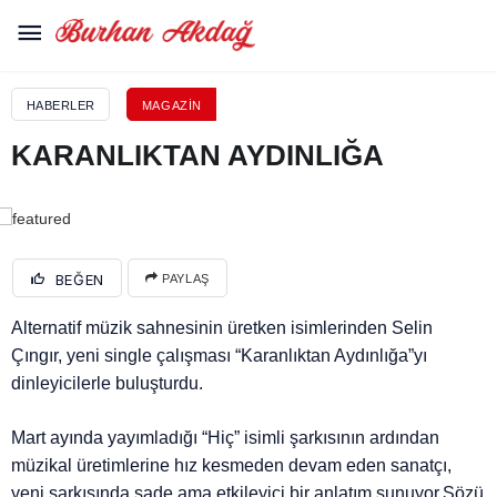
HABERLER
MAGAZIN
KARANLIKTAN AYDINLIĞA
BEĞEN
PAYLAŞ
Alternatif müzik sahnesinin üretken isimlerinden Selin
Çıngır, yeni single çalışması “Karanlıktan Aydınlığa”yı
dinleyicilerle buluşturdu.
Mart ayında yayımladığı “Hiç” isimli şarkısının ardından
müzikal üretimlerine hız kesmeden devam eden sanatçı,
yeni şarkısında sade ama etkileyici bir anlatım sunuyor.Sözü