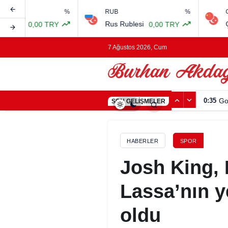
%
RUB
%
CNY
Rus Rublesi
Çin Yuanı
RY
0,00 TRY
0,00 
7 Ağustos 2026, Cum
0:35
Go
SON GELIŞMELER
HABERLER
SPOR
Josh King,
Lassa’nın y
oldu