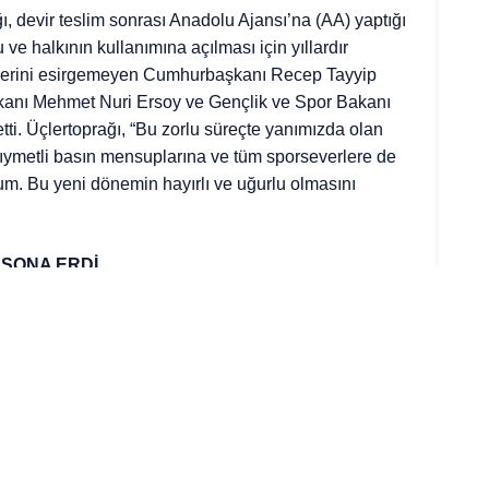
devir teslim sonrası Anadolu Ajansı’na (AA) yaptığı
ve halkının kullanımına açılması için yıllardır
klerini esirgemeyen Cumhurbaşkanı Recep Tayyip
kanı Mehmet Nuri Ersoy ve Gençlik ve Spor Bakanı
ti. Üçlertoprağı, “Bu zorlu süreçte yanımızda olan
kıymetli basın mensuplarına ve tüm sporseverlere de
um. Bu yeni dönemin hayırlı ve uğurlu olmasını
 SONA ERDİ
por tesisi olarak nitelendirilen İstanbul Park’taki
n TOSFED Başkanı Eren Üçlertoprağı, “Devletimizin
0 sene önce hayata geçirdiği ve bugün bile dünyanın
ri olan İstanbul Park’ın, sonunda tüm sporcular ve
yük bir mutlulukla karşıladık. İstanbul’un adını
a İstanbul’un fethedildiği 29 Mayıs’ta sonlanması,
ldu. İstanbul Park’ta yeni bir dönemin başladığı 29