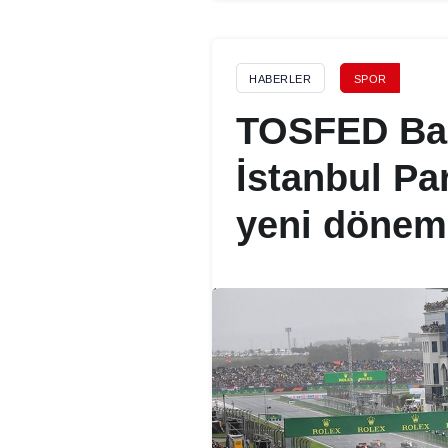
HABERLER
SPOR
TOSFED Baş
İstanbul Par
yeni dönem