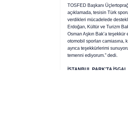
TOSFED Başkanı Üçlertoprağı, 
açıklamada, tesisin Türk sporu 
verdikleri mücadelede deste
Erdoğan, Kültür ve Turizm Ba
Osman Aşkın Bak’a teşekkür et
otomobil sporları camiasına, 
ayrıca teşekkürlerimi sunuyor
temenni ediyorum.” dedi.
İSTANBUL PARK’TA İŞGAL
Cumhuriyet tarihinin en büyük s
işgalin sona erdiğini duyura
büyük bir vizyonla yaklaşık 2
en güzel yarış pistlerinden bi
Türk sporuna açılmasını çok bü
taşıyan pistteki işgalin, tam d
güzel ve anlamlı bir tesadüf o