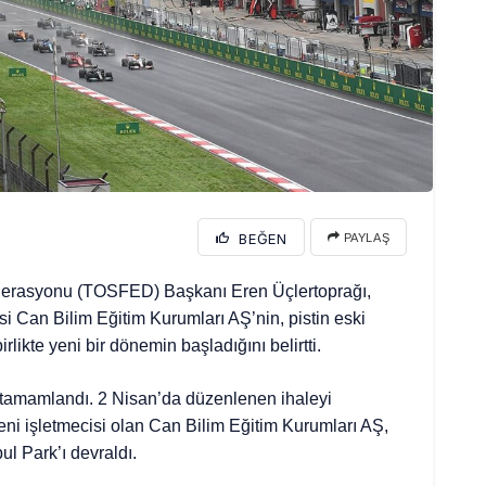
BEĞEN
PAYLAŞ
ederasyonu (TOSFED) Başkanı Eren Üçlertoprağı,
isi Can Bilim Eğitim Kurumları AŞ’nin, pistin eski
rlikte yeni bir dönemin başladığını belirtti.
mi tamamlandı. 2 Nisan’da düzenlenen ihaleyi
yeni işletmecisi olan Can Bilim Eğitim Kurumları AŞ,
ul Park’ı devraldı.