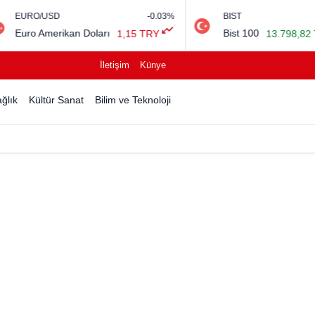
-0.03%
BIST
0.7%
n Doları
Bist 100
1,15 TRY
13.798,82 TRY
İletişim
Künye
ğlık
Kültür Sanat
Bilim ve Teknoloji