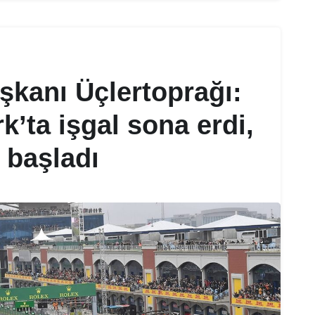
kanı Üçlertoprağı:
k’ta işgal sona erdi,
 başladı