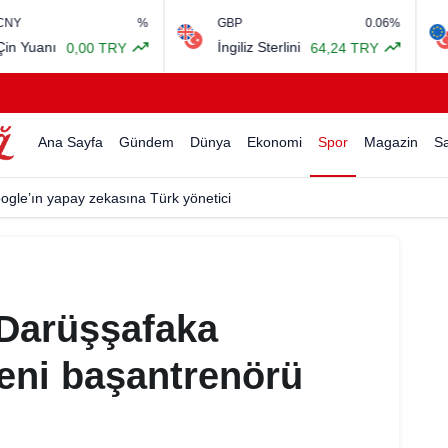
%
GBP
0.06%
EURO/USD
İngiliz Sterlini
Euro Amerika
TRY
64,24 TRY
Ana Sayfa
Gündem
Dünya
Ekonomi
Spor
Magazin
Sa
ogle’ın yapay zekasına Türk yönetici
 Darüşşafaka
eni başantrenörü