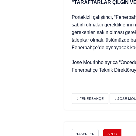
“TARAFTARLAR ÇILGIN V
Portekizli çalıştırıcı, “Fenerb
sabırlı olmaları gerektiklerini
gerekenler, sakin olması gereke
talepkar olmalı, üstümüzde ba
Fenerbahçe’de oynayacak kadar 
Jose Mourinho ayrıca “Önced
Fenerbahçe Teknik Direktörüyü
# FENERBAHÇE
# JOSE MO
HABERLER
SPOR