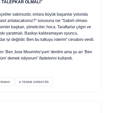
E TALEPKAR OLMALI”
ahçeliler sabırsızdır, onlara büyük başarılar yolunda
 nasıl anlatacaksınız?” sorusuna ise “Sabırlı olması
nler başkan, yöneticiler, hoca. Taraftarlar çılgın ve
skı yaratmalı. Baskıyı kaldıramayan oyuncu,
iyi değildir. Ben bu tutkuyu isterim” cevabını verdi.
en ‘B
en Jose
Mourinho
‘yum’ derdim ama şu an ‘Ben
m’ demek istiyorum” ifadelerini kullandı.
URINHO
# TEKNIK DIREKTÖR