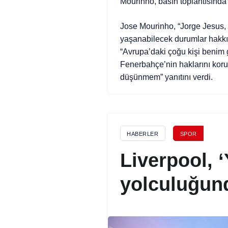
Mourinho, basın toplantısında g
Jose Mourinho, “Jorge Jesus, ‘B
yaşanabilecek durumlar hakkınd
“Avrupa’daki çoğu kişi benim g
Fenerbahçe’nin haklarını koru
düşünmem” yanıtını verdi.
HABERLER
SPOR
Liverpool, 
yolculuğun