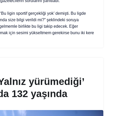
azetecilerin sorularını yanıtladı.
u ligin sportif gerçekliği yok’ demişti. Bu ligde
a size bilgi verildi mi?” şeklindeki soruya
elmemle birlikte bu ligi takip edecek. Eğer
mak için sesimi yükseltmem gerekirse bunu iki kere
‘Yalnız yürümediği’
da 132 yaşında