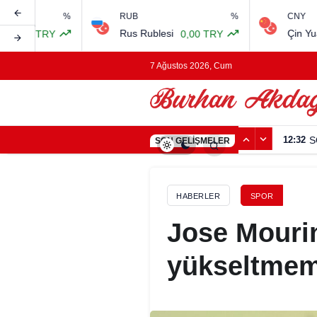
RUB
%
CNY
Rus Rublesi
Çin Yuanı
0,00 TRY
0,00 TRY
7 Ağustos 2026, Cum
11:23
M
SON GELIŞMELER
HABERLER
SPOR
Jose Mouri
yükseltmem