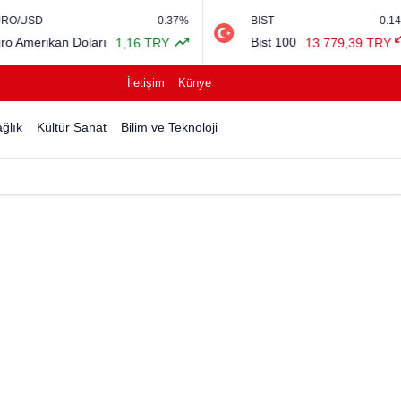
0.37%
BIST
-0.14%
Petro
rı
Bist 100
Bren
1,16 TRY
13.779,39 TRY
İletişim
Künye
ğlık
Kültür Sanat
Bilim ve Teknoloji