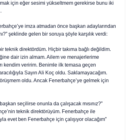
mak için eğer sesimi yükseltmem gerekirse bunu iki
i.
Fenerbahçe’ye imza atmadan önce başkan adaylarından
mı?” şeklinde gelen bir soruya şöyle karşılık verdi:
r teknik direktördüm. Hiçbir takıma bağlı değildim.
ne dair izin almam. Ailem ve menajerlerime
arı kendim veririm. Benimle ilk temasa geçen
aracılığıyla Sayın Ali Koç oldu. Saklamayacağım.
r görüşmem oldu. Ancak Fenerbahçe’ye gelmek için
 başkan seçilirse onunla da çalışacak mısınız?”
hçe’nin teknik direktörüyüm. Fenerbahçe ile
la evet ben Fenerbahçe için çalışıyor olacağım”