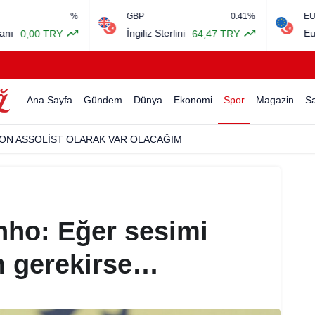
%
GBP
0.41%
EURO/USD
İngiliz Sterlini
Euro Amerikan Dola
64,47 TRY
Ana Sayfa
Gündem
Dünya
Ekonomi
Spor
Magazin
Sa
USTAFA SANDAL İLE AYNI SAHNEDE PARLADI
nho: Eğer sesimi
 gerekirse…