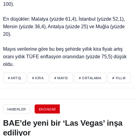
100).
En düşükler: Malatya (yüzde 61,4), İstanbul (yüzde 52,1),
Mersin (yüzde 36,4), Antalya (yüzde 25) ve Muğla (yüzde
20).
Mayıs verilerine göre bu beş şehirde yıllık kira fiyatı artış
oranı yıllık TÜFE enflasyon oranından (yüzde 75,5) düşük
oldu.
# ARTIŞ
# KIRA
# MAYIS
# ORTALAMA
# YILLIK
HABERLER
EKONOMI
BAE’de yeni bir ‘Las Vegas’ inşa
ediliyor