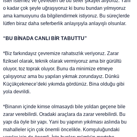
ister istemez ve çevreden de bu sefer şikayet alıyoruz. Yani
o kadar çok şeyle uğraşıyoruz ki bunu bundan yılmıyoruz
ama kamuoyunu da bilgilendirmek istiyoruz. Bu süreçlerde
lütfen biraz daha seferberlik anlayışıyla anlayışlı olsunlar.
“BU BİNADA CANLI BİR TABUTTU”
*Biz farkındayız çevremize rahatsızlık veriyoruz. Zarar
fiziksel olarak, teknik olarak vermiyoruz ama bir gürültü
oluyor, toz toprak oluyor. Bunu da minimize etmeye
çalışıyoruz ama bu yapıları yıkmak zorundayız. Dünkü
Küçükçekmece’deki yıkımda gördünüz. Bina olduğu gibi
yola devrildi.
*Binanın içinde kimse olmasaydı bile yoldan geçene bile
zarar verebilirdi. Oradaki araçlara da zarar verebilirdi. Bu
yapı da öyle bir yapı. Yani bu yapının yıkılması aslında bu
mahalleler için çok önemli öncelikle. Komşuluğundaki