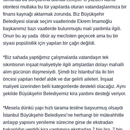
otoritesi mutlaka bu tür yapılarda oturan vatandaşlarımıza bir
finans kaynağı aktarmak zorunda. Biz Büyükşehir
Belediyesi olarak seçim vaatlerinde Ekrem İmamoğlu
başkanımız bazı vaatlerde bulunmuştu mali yardımla ilgili.
Onun bu ay yada öbür ay meclisten geçecek ama bu bir
siyasi popülistlik için yapılan bir çağrı değildi.
*Biz sahada yaptığımız çalışmalarda vatandaşın tek
sıkıntısının inşaat maliyetiyle ilgili artışlardan dolayı mahalli
alım gücünün düşmesiydi. Şimdi biz İstanbul’da iki bin
öncesi yapıları hedef aldık ve dar gelirli aileleri. İnşaat
maliyeti üzerinden belli kategorilerde destekli olacağız. Aynı
şekilde Büyükşehir Belediyemiz kira yardımı desteği veriyor.
*Mesela dünkü yapı hızlı tarama testine başvurmuş olsaydı
İstanbul Büyükşehir Belediyesi’ne herhangi bir müteahhitle
anlaşıp yapısını yenileme sürecine girse de ekstradan
bakanlığın verdiği kira yardımına ekstradan 7 bin lira, 7 bin