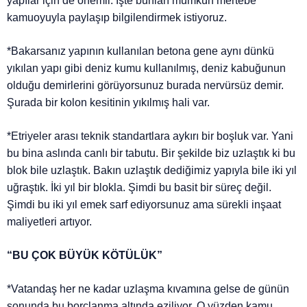
yapılar için de önemli. İşte bunları mümkün mertebe
kamuoyuyla paylaşıp bilgilendirmek istiyoruz.
*Bakarsanız yapının kullanılan betona gene aynı dünkü
yıkılan yapı gibi deniz kumu kullanılmış, deniz kabuğunun
olduğu demirlerini görüyorsunuz burada nervürsüz demir.
Şurada bir kolon kesitinin yıkılmış hali var.
*Etriyeler arası teknik standartlara aykırı bir boşluk var. Yani
bu bina aslında canlı bir tabutu. Bir şekilde biz uzlaştık ki bu
blok bile uzlaştık. Bakın uzlaştık dediğimiz yapıyla bile iki yıl
uğraştık. İki yıl bir blokla. Şimdi bu basit bir süreç değil.
Şimdi bu iki yıl emek sarf ediyorsunuz ama sürekli inşaat
maliyetleri artıyor.
“BU ÇOK BÜYÜK KÖTÜLÜK”
*Vatandaş her ne kadar uzlaşma kıvamına gelse de günün
sonunda bu borçlanma altında eziliyor. O yüzden kamu