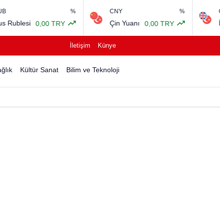
%
CNY
%
GBP
Çin Yuanı
İngiliz Sterlini
,00 TRY
0,00 TRY
İletişim
Künye
ğlık
Kültür Sanat
Bilim ve Teknoloji