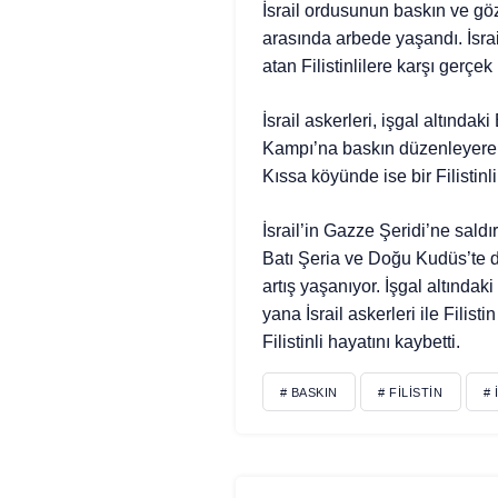
İsrail ordusunun baskın ve gözalt
arasında arbede yaşandı. İsrail
atan Filistinlilere karşı gerçe
İsrail askerleri, işgal altında
Kampı’na baskın düzenleyerek
Kıssa köyünde ise bir Filistinli
İsrail’in Gazze Şeridi’ne saldı
Batı Şeria ve Doğu Kudüs’te de 
artış yaşanıyor. İşgal altında
yana İsrail askerleri ile Filisti
Filistinli hayatını kaybetti.
# BASKIN
# FILISTIN
# 