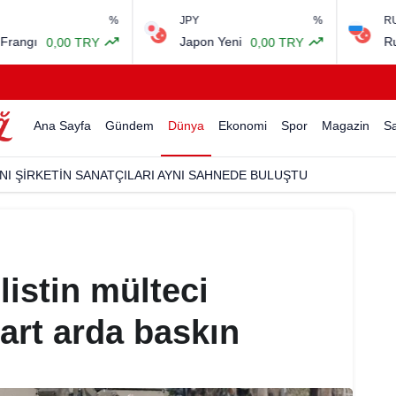
%
JPY
%
RUB
Japon Yeni
Rus Rublesi
 TRY
0,00 TRY
0
Ana Sayfa
Gündem
Dünya
Ekonomi
Spor
Magazin
Sa
NI ŞİRKETİN SANATÇILARI AYNI SAHNEDE BULUŞTU
ilistin mülteci
art arda baskın