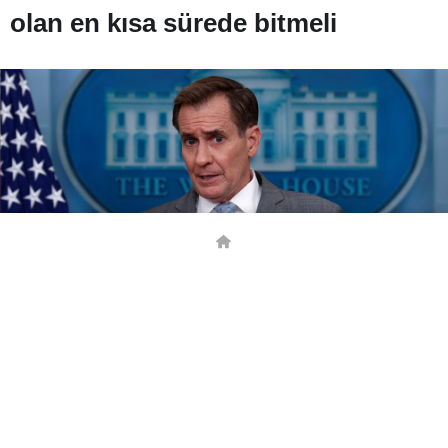
olan en kısa sürede bitmeli
BEĞEN
PAYLAŞ
Beyaz Saray Ulusal Güvenlik İletişim Danışmanı John Kirby,
telekonferans yoluyla düzenlediği basın brifinginde, Gazze