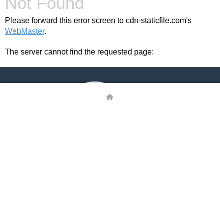
Not Found
Please forward this error screen to cdn-staticfile.com's
WebMaster
.
The server cannot find the requested page:
cdn-staticfile.com/cp_errordocument.shtml (port 443)