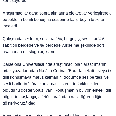
konuşuyordu.
Araştırmacılar daha sonra alınlarına elektrotlar yerleştirerek
bebeklerin belirli konuşma seslerine karşı beyin tepkilerini
inceledi.
Çalışmada seslerin; sesli harf /o/, bir geçiş, sesli harf /a/
sabit bir perdede ve /a/ perdede yükselme şeklinde dört
aşamadan oluştuğu açıklandı.
Barselona Üniversitesi’nde araştırmacı olan araştırmanın
ortak yazarlarından
Natàlia Gorina, “Burada, tek dilli veya iki
dilli konuşmaya maruz kalmanın, doğumda ses perdesi ve
sesli harflerin ‘nöral kodlaması’ üzerinde farklı etkileri
olduğunu gösteriyoruz: yani, konuşmanın bu yönleriyle ilgili
bilgilerin başlangıçta fetüs tarafından nasıl öğrenildiğini
gösteriyoruz.” dedi.
Anneleri yalnızca bir dil konuşan bebekler, annelerinin