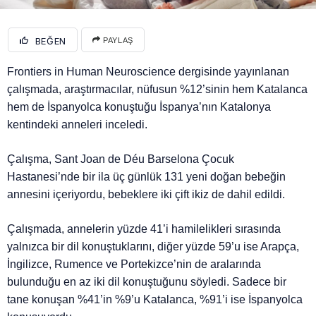
BEĞEN
PAYLAŞ
Frontiers in Human Neuroscience dergisinde yayınlanan
çalışmada, araştırmacılar, nüfusun %12’sinin hem Katalanca
hem de İspanyolca konuştuğu İspanya’nın Katalonya
kentindeki anneleri inceledi.
Çalışma, Sant Joan de Déu Barselona Çocuk
Hastanesi’nde bir ila üç günlük 131 yeni doğan bebeğin
annesini içeriyordu, bebeklere iki çift ikiz de dahil edildi.
Çalışmada, annelerin yüzde 41’i hamilelikleri sırasında
yalnızca bir dil konuştuklarını, diğer yüzde 59’u ise Arapça,
İngilizce, Rumence ve Portekizce’nin de aralarında
bulunduğu en az iki dil konuştuğunu söyledi. Sadece bir
tane konuşan %41’in %9’u Katalanca, %91’i ise İspanyolca