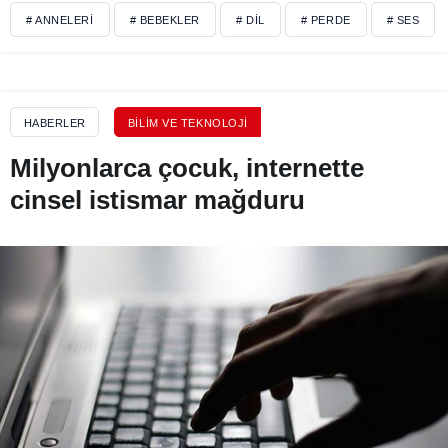
# ANNELERI
# BEBEKLER
# DIL
# PERDE
# SES
HABERLER
BILIM VE TEKNOLOJI
Milyonlarca çocuk, internette
cinsel istismar mağduru