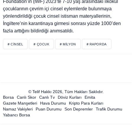
Foundation’ın (IWF) 2023’te 7-10 yaş arasındaki ilkokul
çocuklarının çevrim içi cinsel eylemlerde bulunmaya
yönlendirildiği çocuk cinsel istismarı materyallerinin,
İngiltere’nin karantinaya girmesi sonrası yüzde 1000’den
fazla arttığını bildirdiği anımsatıldı.
# CINSEL
# ÇOCUK
# MILYON
# RAPORDA
© Telif Hakkı 2026, Tüm Hakları Saklıdır.
Borsa
Canlı Skor
Canlı Tv
Döviz Kurları
Emita
Gazete Manşetleri
Hava Durumu
Kripto Para Kurları
Namaz Vakiyleri
Puan Durumu
Son Depremler
Trafik Durumu
Yabancı Borsa