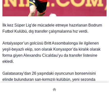
İlk kez Süper Lig’de mücadele etmeye hazırlanan Bodrum
Futbol Kulübü, dış transfer çalışmalarına hız verdi.
Antalyaspor’un golcüsü Britt Assombalonga ile ilgilenen
yeşil-beyazlı ekip, son olarak Konyaspor’da kiralık olarak
forma giyen Alexandru Cicaldau’yu da transfer listesine
ekledi.
Galatasaray’dan 26 yaşındaki oyuncunun bonservisini
elinde bulunduran sarı-kırmızılı kulübün, yeni sezonda
Cicaldau’yu kadroda düşünmediği öğrenildi.
Teknik Direktör Okan Buruk’un da takımda kalmasına sıcak
bakmadığı Rumen orta saha oyuncusu için Bodrum FK’nin