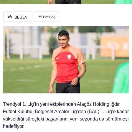
BEĞEN
PAYLAŞ
Trendyol 1. Lig’in yeni ekiplerinden Alagöz Holding Iğdır
Futbol Kulübü, Bölgesel Amatör Lig’den (BAL) 1. Lig’e kadar
yükseldiği süreçteki başarılarını yeni sezonda da sürdürmeyi
hedefliyor.