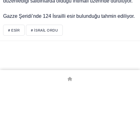
düzenlediği saldırılarda öldüğü ihtimali üzerinde duruluyor.
Gazze Şeridi’nde 124 İsrailli esir bulunduğu tahmin ediliyor.
# ESIR
# İSRAIL ORDU
© Telif Hakkı 2026, Tüm Hakları Saklıdır.
Borsa
Canlı Skor
Canlı Tv
Döviz Kurları
Emita
Gazete Manşetleri
Hava Durumu
Kripto Para Kurları
Namaz Vakiyleri
Puan Durumu
Son Depremler
Trafik Durumu
Yabancı Borsa