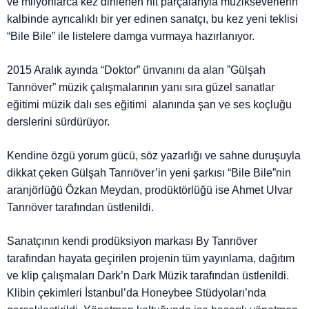
ve milyonlarca kez dinlenen hit parçalarıyla müzikseverlerin
kalbinde ayrıcalıklı bir yer edinen sanatçı, bu kez yeni teklisi
“Bile Bile” ile listelere damga vurmaya hazırlanıyor.
2015 Aralık ayında “Doktor” ünvanını da alan ”Gülşah
Tanrıöver” müzik çalışmalarının yanı sıra güzel sanatlar
eğitimi müzik dalı ses eğitimi alanında şan ve ses koçluğu
derslerini sürdürüyor.
Kendine özgü yorum gücü, söz yazarlığı ve sahne duruşuyla
dikkat çeken Gülşah Tanrıöver’in yeni şarkısı “Bile Bile”nin
aranjörlüğü Özkan Meydan, prodüktörlüğü ise Ahmet Ulvar
Tanrıöver tarafından üstlenildi.
Sanatçının kendi prodüksiyon markası By Tanrıöver
tarafından hayata geçirilen projenin tüm yayınlama, dağıtım
ve klip çalışmaları Dark’n Dark Müzik tarafından üstlenildi.
Klibin çekimleri İstanbul’da Honeybee Stüdyoları’nda