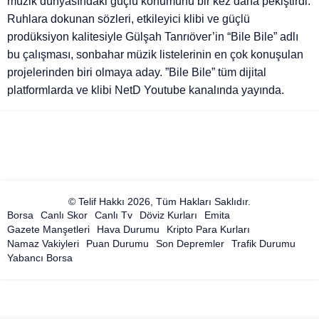
müzik dünyasındaki güçlü konumunu bir kez daha pekiştirdi.
Ruhlara dokunan sözleri, etkileyici klibi ve güçlü
prodüksiyon kalitesiyle Gülşah Tanrıöver’in “Bile Bile” adlı
bu çalışması, sonbahar müzik listelerinin en çok konuşulan
projelerinden biri olmaya aday. ”Bile Bile” tüm dijital
platformlarda ve klibi NetD Youtube kanalında yayında.
© Telif Hakkı 2026, Tüm Hakları Saklıdır.
Borsa
Canlı Skor
Canlı Tv
Döviz Kurları
Emita
Gazete Manşetleri
Hava Durumu
Kripto Para Kurları
Namaz Vakiyleri
Puan Durumu
Son Depremler
Trafik Durumu
Yabancı Borsa