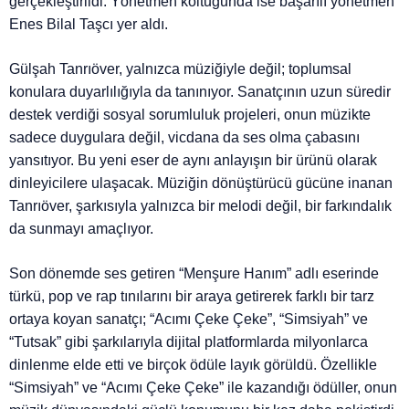
gerçekleştirildi. Yönetmen koltuğunda ise başarılı yönetmen
Enes Bilal Taşcı yer aldı.
Gülşah Tanrıöver, yalnızca müziğiyle değil; toplumsal
konulara duyarlılığıyla da tanınıyor. Sanatçının uzun süredir
destek verdiği sosyal sorumluluk projeleri, onun müzikte
sadece duygulara değil, vicdana da ses olma çabasını
yansıtıyor. Bu yeni eser de aynı anlayışın bir ürünü olarak
dinleyicilere ulaşacak. Müziğin dönüştürücü gücüne inanan
Tanrıöver, şarkısıyla yalnızca bir melodi değil, bir farkındalık
da sunmayı amaçlıyor.
Son dönemde ses getiren “Menşure Hanım” adlı eserinde
türkü, pop ve rap tınılarını bir araya getirerek farklı bir tarz
ortaya koyan sanatçı; “Acımı Çeke Çeke”, “Simsiyah” ve
“Tutsak” gibi şarkılarıyla dijital platformlarda milyonlarca
dinlenme elde etti ve birçok ödüle layık görüldü. Özellikle
“Simsiyah” ve “Acımı Çeke Çeke” ile kazandığı ödüller, onun