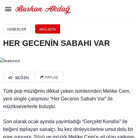
HABERLER
MAGAZIN
HER GECENİN SABAHI VAR
BEĞEN
PAYLAŞ
Türk pop müziğinin dikkat çeken isimlerinden Melike Cem,
yeni single çalışması “Her Gecenin Sabahı Var” ile
müzikseverlerle buluştu.
Son olarak ocak ayında yayımladığı “Gerçekti Kendisi” ile
beğeni toplayan sanatçı, bu kez dinleyicilerine umut dolu bir
eser sunuyor. Sözü ve müziği Melike Cem’e ait olan şarkının