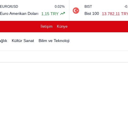
0.02%
BIST
-0.12%
an Doları
Bist 100
1,15 TRY
13.782,11 TRY
İletişim
Künye
ğlık
Kültür Sanat
Bilim ve Teknoloji