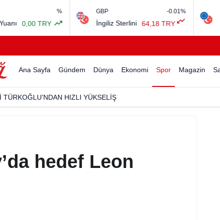
%
GBP
-0.01%
EURO/USD
İngiliz Sterlini
Euro Amerik
0 TRY
64,18 TRY
Ana Sayfa
Gündem
Dünya
Ekonomi
Spor
Magazin
Sa
İ TÜRKOĞLU’NDAN HIZLI YÜKSELİŞ
y’da hedef Leon