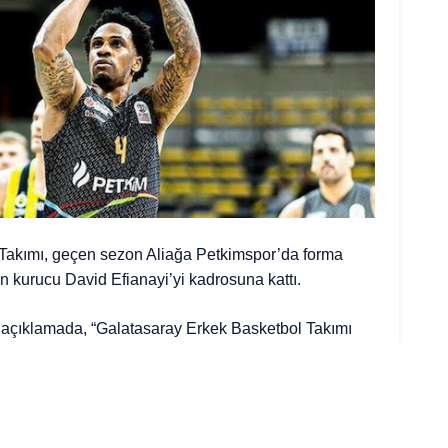
Takımı, geçen sezon Aliağa Petkimspor’da forma
n kurucu David Efianayi’yi kadrosuna kattı.
an açıklamada, “Galatasaray Erkek Basketbol Takımı
ması çalışmalarına, geçtiğimiz sezon Aliağa Petkim
l Süper Ligi’nde mücadele eden ve maç başı ortalama
e ligin bu kategorideki en iyi ikinci oyuncusu olan 188
urucu David Efianayi ile 1 yıllığına anlaşarak