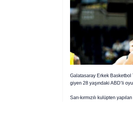
Galatasaray Erkek Basketbol 
giyen 28 yaşındaki ABD’li oyu
Sarı-kırmızılı kulüpten yapıl
2024/25 sezonu kadro yapılan
forması ile Türkiye Basketbo
sayı kategorisinde 19.8 sayı il
cm boyundaki Amerikalı oyun k