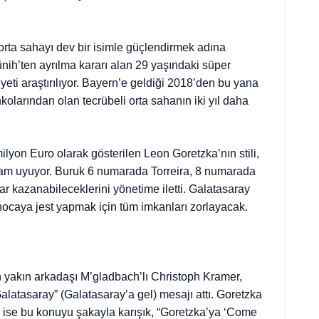
 orta sahayı dev bir isimle güçlendirmek adına
nih’ten ayrılma kararı alan 29 yaşındaki süper
iyeti araştırılıyor. Bayern’e geldiği 2018’den bu yana
kolarından olan tecrübeli orta sahanın iki yıl daha
lyon Euro olarak gösterilen Leon Goretzka’nın stili,
am uyuyor. Buruk 6 numarada Torreira, 8 numarada
ar kazanabileceklerini yönetime iletti. Galatasaray
hocaya jest yapmak için tüm imkanları zorlayacak.
 yakın arkadaşı M’gladbach’lı Christoph Kramer,
latasaray” (Galatasaray’a gel) mesajı attı. Goretzka
ise bu konuyu şakayla karışık, “Goretzka’ya ‘Come