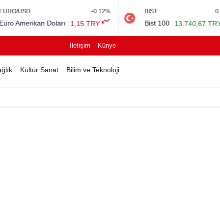
-0.12%
BIST
0.27%
 Doları
Bist 100
1,15 TRY
13.740,67 TRY
İletişim
Künye
ğlık
Kültür Sanat
Bilim ve Teknoloji