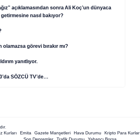
ağız” açıklamasından sonra Ali Koç’un dünyaca
 getirmesine nasıl bakıyor?
?
 olamazsa görevi bırakır mı?
dırım yanıtlıyor.
.30’da SÖZCÜ TV’de…
dır.
z Kurları
Emita
Gazete Manşetleri
Hava Durumu
Kripto Para Kurlar
Son Depremler
Trafik Durumu
Yabancı Borsa