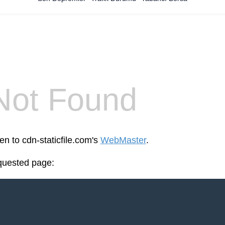
Not Found
en to cdn-staticfile.com's
WebMaster
.
equested page: