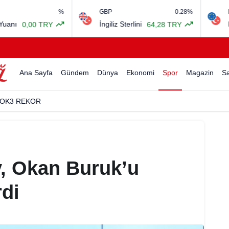
%
GBP
0.28%
EURO/USD
İngiliz Sterlini
Euro Amerikan
RY
64,28 TRY
Ana Sayfa
Gündem
Dünya
Ekonomi
Spor
Magazin
Sa
CUKLARA UMUT OLACAK SOSYAL SORUMLULUK PROJESİ
y, Okan Buruk’u
rdi