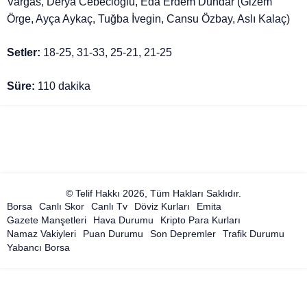
Vargas, Derya Cebecioğlu, Eda Erdem Dündar (Gizem
Örge, Ayça Aykaç, Tuğba İvegin, Cansu Özbay, Aslı Kalaç)
Setler:
18-25, 31-33, 25-21, 21-25
Süre:
110 dakika
© Telif Hakkı 2026, Tüm Hakları Saklıdır.
Borsa
Canlı Skor
Canlı Tv
Döviz Kurları
Emita
Gazete Manşetleri
Hava Durumu
Kripto Para Kurları
Namaz Vakiyleri
Puan Durumu
Son Depremler
Trafik Durumu
Yabancı Borsa