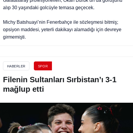
Galatasaray profesyonelleri, Okan Buruk’un da görüşünü
alıp 30 yaşındaki golcüyle temasa geçecek.
Michy Batshuayi’nin Fenerbahçe ile sözleşmesi bitmiş;
opsiyon maddesi, yeterli dakikayı alamadığı için devreye
girmemişti.
HABERLER
SPOR
Filenin Sultanları Sırbistan’ı 3-1
mağlup etti