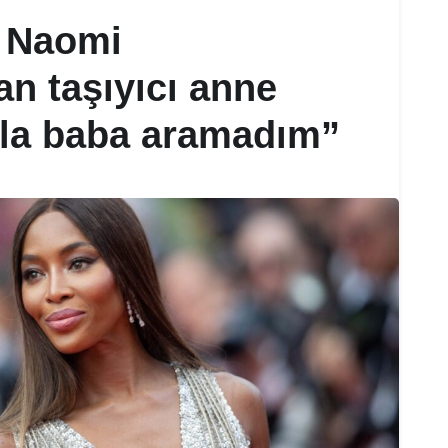
 Naomi
n taşıyıcı anne
sla baba aramadım”