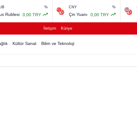
%
CNY
%
GBP
Çin Yuanı
İngiliz Sterlini
Y
0,00 TRY
64,2
İletişim
Künye
ğlık
Kültür Sanat
Bilim ve Teknoloji