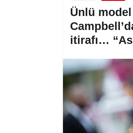
Ünlü model
Campbell’da
itirafı… “A