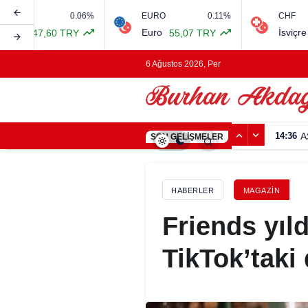
%
EURO
0.11%
CHF
Euro
İsviçre Frangı
55,07 TRY
0,00 TRY
6 Ağustos 2026, Per
14:36
A
SON GELIŞMELER
HABERLER
MAGAZIN
Friends yıl
TikTok’taki