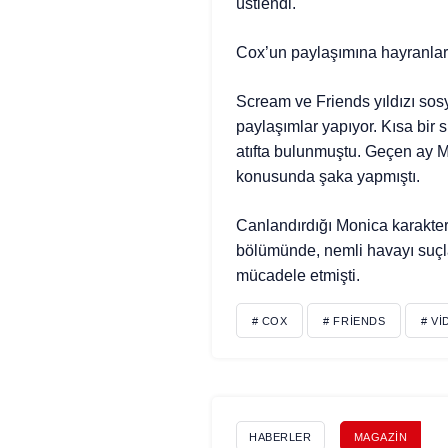
üstlendi.
Cox’un paylaşımına hayranlar
Scream ve Friends yıldızı sosy
paylaşımlar yapıyor. Kısa bir 
atıfta bulunmuştu. Geçen ay M
konusunda şaka yapmıştı.
Canlandırdığı Monica karakteri
bölümünde, nemli havayı suçl
mücadele etmişti.
# COX
# FRIENDS
# V
HABERLER
MAGAZIN