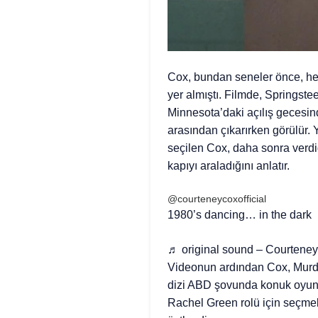
Cox, bundan seneler önce, he
yer almıştı. Filmde, Springste
Minnesota’daki açılış gecesin
arasından çıkarırken görülür.
seçilen Cox, daha sonra verdi
kapıyı araladığını anlatır.
@courteneycoxofficial
1980’s dancing… in the dark
♬ original sound – Courtene
Videonun ardından Cox, Murde
dizi ABD şovunda konuk oyuncu
Rachel Green rolü için seçmel