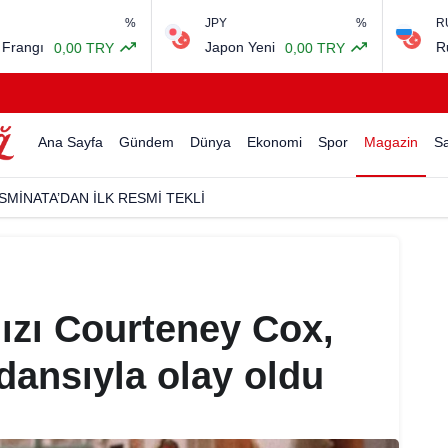
%
JPY
%
RUB
Japon Yeni
Rus Rublesi
0,00 TRY
0,00 TR
Ana Sayfa
Gündem
Dünya
Ekonomi
Spor
Magazin
Sa
SMİNATA’DAN İLK RESMİ TEKLİ
dızı Courteney Cox,
 dansıyla olay oldu