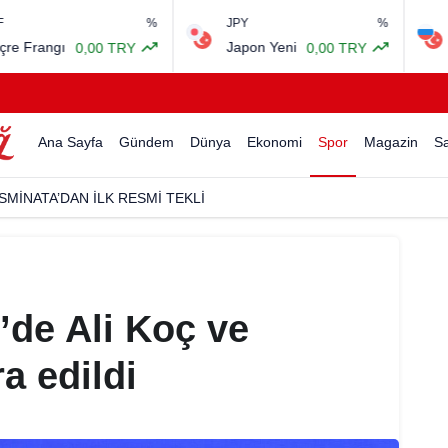
%
JPY
%
RUB
angı
Japon Yeni
Rus 
0,00 TRY
0,00 TRY
Ana Sayfa
Gündem
Dünya
Ekonomi
Spor
Magazin
Sa
SMİNATA’DAN İLK RESMİ TEKLİ
de Ali Koç ve
a edildi