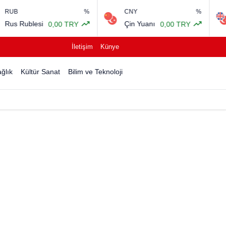
%
CNY
%
GB
Rublesi
Çin Yuanı
İngi
0,00 TRY
0,00 TRY
İletişim
Künye
ğlık
Kültür Sanat
Bilim ve Teknoloji